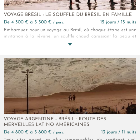
VOYAGE BRÉSIL : LE SOUFFLE DU BRÉSIL EN FAMILLE
de 4 300 € à 5 500 €
15 jours / 13 nuits
/ pers.
Embarquez pour un voyage au Brésil, où chaque étape est une
invitation à la rêverie, un souffle chaud caressant la peau et
une symphonie de couleurs dans le regard. Du charme urbain
de Rio aux trésors préservés d’Ilha Grande, laissez-vous porter
par une aventure riche en émotions, saveurs et paysages
enchanteurs.
VOYAGE ARGENTINE - BRÉSIL : ROUTE DES
MERVEILLES LATINO-AMÉRICAINES
de 4 800 € à 5 800 €
13 jours / 11 nuits
/ pers.