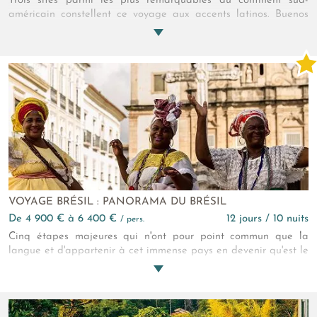
Trois sites parmi les plus remarquables du continent sud-
américain constellent ce voyage aux accents latinos. Buenos
Aires pour commencer, avec ses quartiers vivants, son tango et
son élégance un peu hors du temps. Puis les chutes d’Iguazú,
impressionnantes, bruyantes, inoubliables merveilles naturelles.
Rio, enfin, lumineuse et chaleureuse, entre océan et collines. Un
itinéraire pensé comme une odyssée en famille.
VOYAGE BRÉSIL : PANORAMA DU BRÉSIL
de 4 900 € à 6 400 €
12 jours / 10 nuits
/ pers.
Cinq étapes majeures qui n'ont pour point commun que la
langue et d'appartenir à cet immense pays en devenir qu'est le
Brésil. Laissez-vous envouter, le Brésil fait ça très bien !