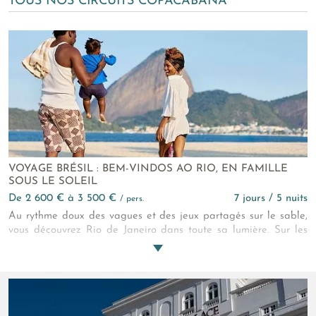
TOUS NOS CIRCUITS COPACABANA
VOYAGE BRÉSIL : BEM-VINDOS AO RIO, EN FAMILLE
SOUS LE SOLEIL
de 2 600 € à 3 500 €
7 jours / 5 nuits
/ pers.
Au rythme doux des vagues et des jeux partagés sur le sable,
vous découvrez Rio de Janeiro dans toute sa lumière. Sur les
plages dorées de Copacabana ou d’Ipanema, vous vivez des
instants complices en regardant les matchs de foot improvisés.
Plus haut, le Christ Rédempteur veille sur la ville, tandis que
les ruelles colorées vibrent au son de la samba. Entre nature
tropicale, culture vive et douceur de vivre, Rio se savoure main
dans la main, en famille