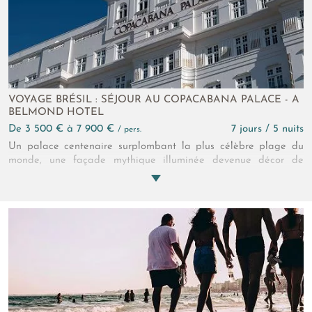
VOYAGE BRÉSIL : SÉJOUR AU COPACABANA PALACE - A
BELMOND HOTEL
de 3 500 € à 7 900 €
7 jours / 5 nuits
/ pers.
Un palace centenaire surplombant la plus célèbre plage du
monde, une façade mythique illuminée devenue décor de
cinéma et toile de fond des plus grandes fêtes de Rio... Voilà
comment se présente le Copacabana Palace, a Belmond Hotel
! L'établissement 5* dispose d'une ribambelle de chambres, de
suites et de penthouses qui sauront vous ravir et vous apporter
tout le confort nécessaire pour vous délecter de votre séjour
brésilien. Côté gastronomie, les saveurs du Brésil revisitées par
des chefs de renom dans des restaurants étoilés caresseront
vos papilles, tandis que la grande plage de Copacabana et
les joyaux culturels de Rio de Janeiro alimenteront de la
meilleure des manières votre escapade carioca.