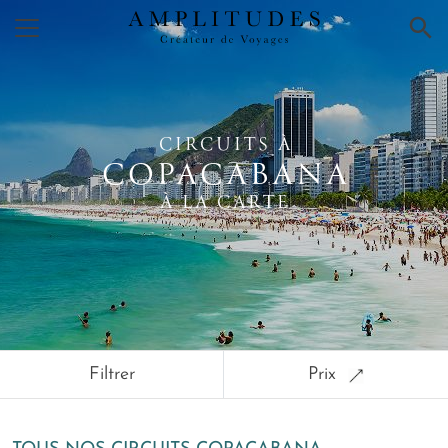
×
CIRCUITS À
COPACABANA
À LA CARTE
Filtrer
Prix