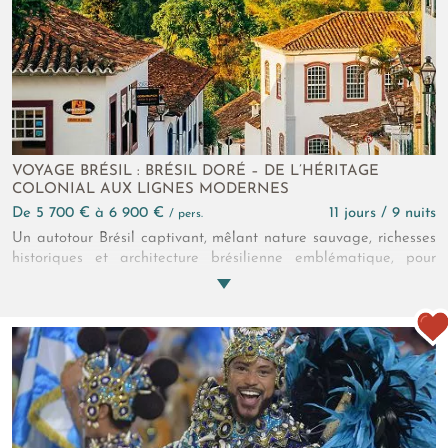
VOYAGE BRÉSIL : BRÉSIL DORÉ – DE L’HÉRITAGE
COLONIAL AUX LIGNES MODERNES
de 5 700 € à 6 900 €
11 jours / 9 nuits
/ pers.
Un autotour Brésil captivant, mêlant nature sauvage, richesses
historiques et architecture brésilienne emblématique, pour
découvrir l’âme profonde du pays entre modernité et
traditions.