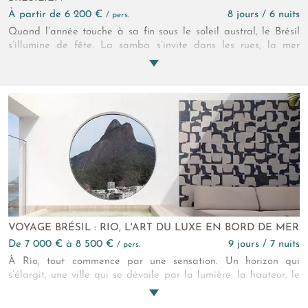
à partir de 6 200 €
8 jours / 6 nuits
/ pers.
Quand l’année touche à sa fin sous le soleil austral, le Brésil
s’illumine de fête. La samba s’invite dans les rues, la mer
reflète mille couleurs, et l’air lui-même semble chargé de
promesses nouvelles. Sur les plages dorées de Rio, chaque
instant se transforme en célébration, et les premiers jours de
l’année s’écrivent comme une parenthèse tropicale, rythmée
par les sourires, la mer et la joie de se retrouver.
VOYAGE BRÉSIL : RIO, L'ART DU LUXE EN BORD DE MER
de 7 000 € à 8 500 €
9 jours / 7 nuits
/ pers.
À Rio, tout commence par une sensation. Un horizon qui
s’élargit, une ville qui se dévoile par la lumière, la hauteur, le
mouvement. Le temps s’étire, invitant à observer autrement, à
habiter chaque instant. Peu à peu, Rio devient une scène