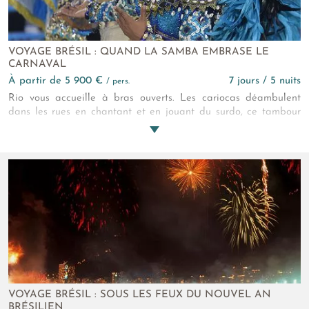
VOYAGE BRÉSIL : QUAND LA SAMBA EMBRASE LE
CARNAVAL
à partir de 5 900 €
7 jours / 5 nuits
/ pers.
Rio vous accueille à bras ouverts. Les cariocas déambulent
dans les rues en chantant et en jouant du surdo, ce tambour
profond qui pulse au rythme de la samba. Les façades
bariolées s’illuminent sous le soleil, les senteurs de street food
éveillent vos sens, et chaque ruelle invite à danser, à sourire, à
vivre intensément. Plus qu’une fête, le carnaval vous prend,
vous emporte, et vous laisse des souvenirs qui vibrent
longtemps après votre départ.
VOYAGE BRÉSIL : SOUS LES FEUX DU NOUVEL AN
BRÉSILIEN