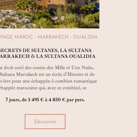
YAGE MAROC - MARRAKECH - OUALIDIA
SECRETS DE SULTANES, LA SULTANA
ARRAKECH & LA SULTANA OUALIDIA
t droit sorti des contes des Mille et Une Nuits,
Sultana Marrakech est un écrin d'Histoire et de
n-être pour une échappée ô combien romantique
chappée marocaine qui, avec ce combiné, se
rsuit sur les rives de la lagune de Oualidia.
7 jours, de 3 495 € à 4 850 € par pers.
juguant la beauté de la Terre et de la Mer, La
tana y a enfanté une seconde adresse ! Vous
tes plus dans un conte mais un rêve bleu…
Découvrir