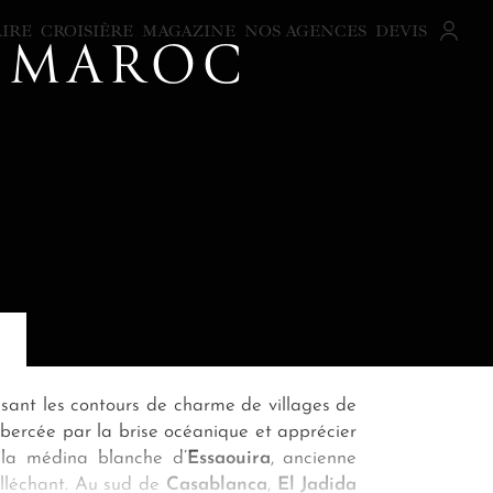
AIRE
CROISIÈRE
MAGAZINE
NOS AGENCES
DEVIS
U MAROC
ssant les contours de charme de villages de
n bercée par la brise océanique et apprécier
la médina blanche d’
Essaouira
, ancienne
alléchant. Au sud de
Casablanca
,
El Jadida