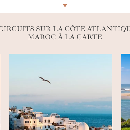
passée, tandis que
Safi
se découvre dans l’artisanat de s
ncierges vous invitent à surfer les vagues généreuses se bri
e de
Oualidia
.
CIRCUITS SUR LA CÔTE ATLANTIQ
MAROC À LA CARTE