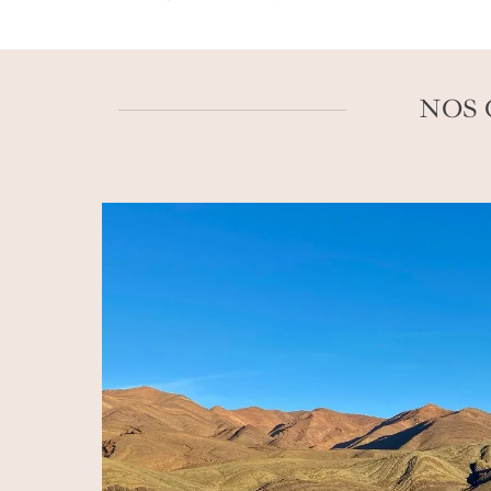
se dessine dans son histoire portugaise 
Atlantique du Maroc sur mesure
, nos co
d’une baignade dans la lagune translucid
NOS 