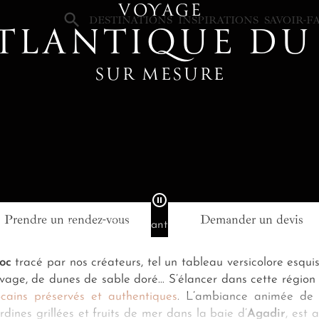
VOYAGE
×
DESTINATIONS
INSPIRATIONS
SAVOIR-F
ATLANTIQUE D
SUR MESURE
Prendre un rendez-vous
Demander un devis
e de voyage Maroc
Côte Atlantique du Maroc
oc
tracé par nos créateurs, tel un tableau versicolore esqui
 sauvage, de dunes de sable doré… S’élancer dans cette régio
ains préservés et authentiques
. L’ambiance animée de 
dines grillées et fruits de mer dans la baie d’
Agadir
, est 