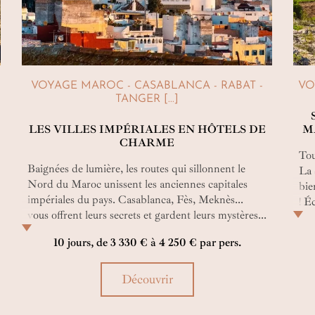
VOYAGE MAROC - CASABLANCA - RABAT -
VO
TANGER [...]
LES VILLES IMPÉRIALES EN HÔTELS DE
M
CHARME
Tou
Baignées de lumière, les routes qui sillonnent le
La 
Nord du Maroc unissent les anciennes capitales
bie
impériales du pays. Casablanca, Fès, Meknès...
! É
vous offrent leurs secrets et gardent leurs mystères...
pou
Un circuit ensoleillé, ponctué d'étonnantes
Con
10 jours, de 3 330 € à 4 250 € par pers.
rencontres et de nuitées de charme dans de raffinés
Sul
riads.
n’ê
Découvrir