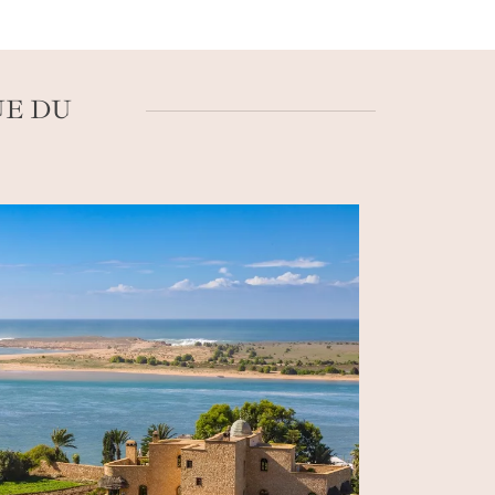
a céramique. Durant ce
voyage sur la côte
sant sur la plage de
Sidi Kaouki
et profiter
UE DU