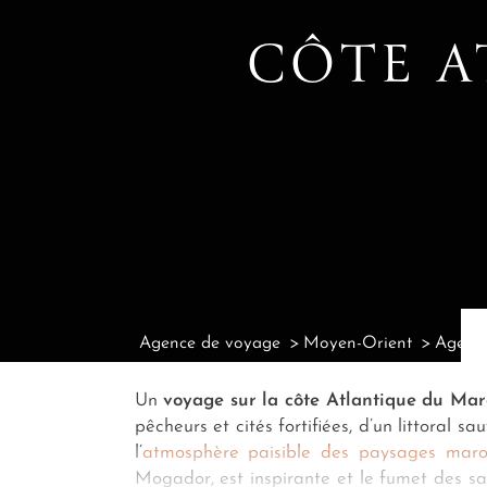
CÔTE 
Agence de voyage
Moyen-Orient
Agenc
Un
voyage sur la côte Atlantique du Mar
pêcheurs et cités fortifiées, d’un littoral
l’
atmosphère paisible des paysages maroc
Mogador, est inspirante et le fumet des sar