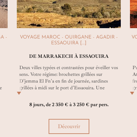
A -
VOYAGE MAROC - OUIRGANE - AGADIR -
V
ESSAOUIRA [...]
DE MARRAKECH À ESSAOUIRA
Deux villes typées et contrastées pour éveiller vos
Pa
sens. Votre régime: brochettes grillées sur
At
D'jemma El Fn'a en fin de journée, sardines
fr
ue
grillées à midi sur le port d'Essaouira. Une
gr
orange et un thé à la menthe et le tour est joué !
ob
de
8 jours, de 2 350 € à 3 250 € par pers.
de
v
Découvrir