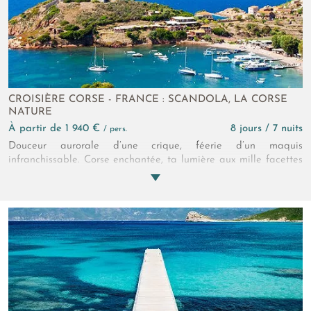
CROISIÈRE CORSE - FRANCE : SCANDOLA, LA CORSE
NATURE
à partir de 1 940 €
8 jours / 7 nuits
/ pers.
Douceur aurorale d’une crique, féerie d’un maquis
infranchissable. Corse enchantée, ta lumière aux mille facettes
s’est posée silencieusement sur la mer turquoise et sur ton
littoral, défiant l’usure du temps. Jaillissant des vagues, c’est en
catamaran que l’on vient t’observer !