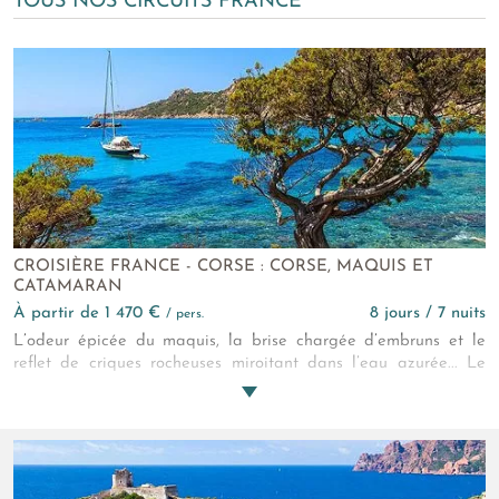
TOUS NOS CIRCUITS FRANCE
CROISIÈRE FRANCE - CORSE : CORSE, MAQUIS ET
CATAMARAN
à partir de 1 470 €
8 jours / 7 nuits
/ pers.
L’odeur épicée du maquis, la brise chargée d’embruns et le
reflet de criques rocheuses miroitant dans l’eau azurée... Le
catamaran prend alors son cap, se détachant sur le fond
lumineux des baies. Un dernier regard à tribord sur l'immense
crête et vous voilà poursuivant cette croisière vers un autre
paradis sauvage corse…