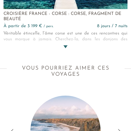
CROISIÈRE FRANCE - CORSE : CORSE, FRAGMENT DE
BEAUTÉ
à partir de 3 199 €
8 jours / 7 nuits
/ pers.
Véritable étincelle, l’âme corse est une de ces rencontres qui
vous marque à jamais. Cherchez-la, dans les donjons des
citadelles, ou au pied des bruyères du maquis. Quand vous
reviendrez enchanté de cette croisière en Corse, vous
comprendrez alors l’attachement des habitants pour leur île de
Beauté !
VOUS POURRIEZ AIMER CES
VOYAGES