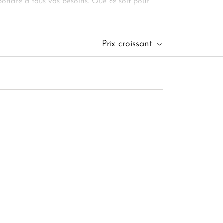
pondre à tous vos besoins. Que ce soit pour
veillons à ce que votre expérience soit
un jour à bord d’un catamaran privatisé. Nos
rger dans une
oasis de quiétude et de bien-
Prix croissant