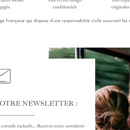
naires locaux
Des écrins design
Des expé
gagés
confidentiels
originales
e française qui dispose d’une responsabilité civile couvrant le
NOTRE NEWSLETTER :
conseils exclusifs... Recevez notre newsletter