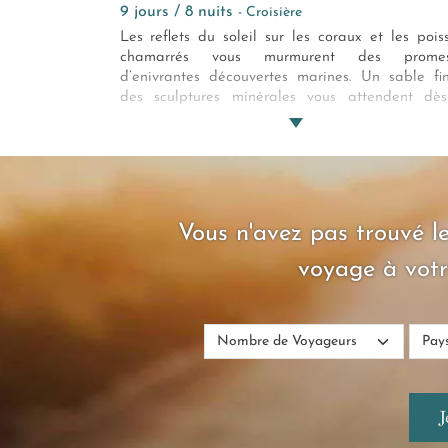
9 jours / 8 nuits
- Croisière
Les reflets du soleil sur les coraux et les pois
chamarrés vous murmurent des promes
d’enivrantes découvertes marines. Un sable fi
des sculptures minérales vous attendent dè
sortie de l’Océan, notamment à l’Anse Lazio
mouille, en cet instant votre charmant catama
Bienvenue aux Seychelles….
Vous n'avez pas trouvé le
voyage à votr