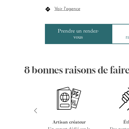
Voir l'agence
Prendre un rendez-
vous
r
8 bonnes raisons de fair
Artisan créateur
Ét