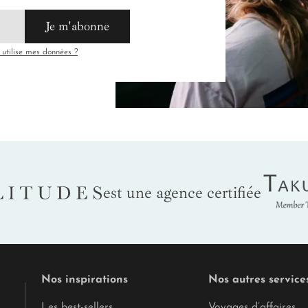
Je m'abonne
tilise mes données ?
Tak
LITUDES
est une agence certifiée
Nos inspirations
Nos autres service
Les best-sellers
Voyages d’affaires