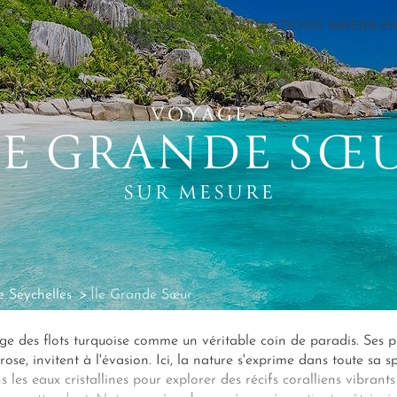
×
DESTINATIONS
INSPIRATIONS
SAVOIR-F
VOYAGE
LE GRANDE SŒ
SUR MESURE
 Seychelles
Île Grande Sœur
e des flots turquoise comme un véritable coin de paradis. Ses pl
se, invitent à l'évasion. Ici, la nature s'exprime dans toute sa s
 les eaux cristallines pour explorer des récifs coralliens vibrants