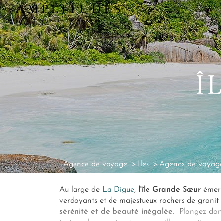
Î
Agence de voyage
Iles
Agence de voyage
Au large de
La Digue
,
l'île Grande Sœur
émerg
verdoyants et de majestueux rochers de granit ro
sérénité et de beauté inégalée
. Plongez dans