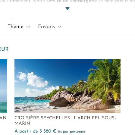
 vous attendent. Notre
service de conciergerie
se tient prêt à ré
une plongée ou trouver l'équipement de snorkeling parfait, nous 
de Sœur. Celle-ci est la destination idéale pour une croisière d’
 ont tout prévu et vous proposent de la visiter pour vous imme
Thème
Favoris
tés :
Anse Source d'Argent
-
Îles Cocos
-
Félicité Island
ŒUR
ÉAN
CROISIÈRE SEYCHELLES : L’ARCHIPEL SOUS-
MARIN
à partir de 5 380 €
ttc par personne