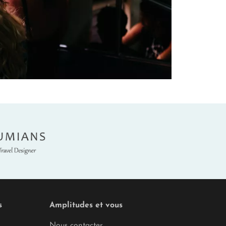
umians
s
Amplitudes et vous
Nous contacter