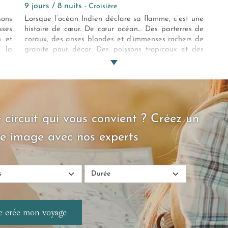
9 jours / 8 nuits
- Croisière
sons
Lorsque l’océan Indien déclare sa flamme, c’est une
ses
histoire de cœur. De cœur océan… Des parterres de
n et
coraux, des anses blondes et d’immenses rochers de
s la
granite pour décor. Des poissons tropicaux et des
, où
tortues pour témoins. Une croisière aux Seychelles
ran.
pour voyageurs passionnés !
 circuit qui vous convient ? Créez un
e image avec nos experts