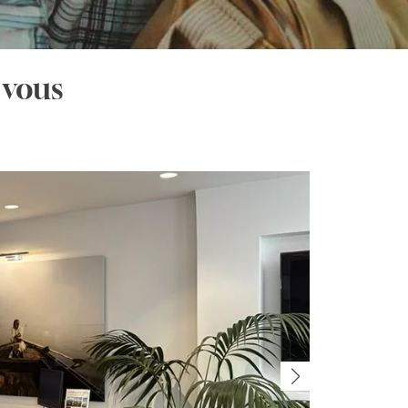
 vous
T
20 