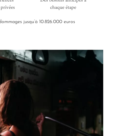
riences
Des besoins anticipés à
De l’entretien i
 privées
chaque étape
road-bo
s dommages jusqu’à 10.826.000 euros