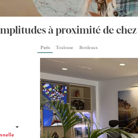
Amplitudes à proximité de chez
Paris
Toulouse
Bordeaux
nnelle