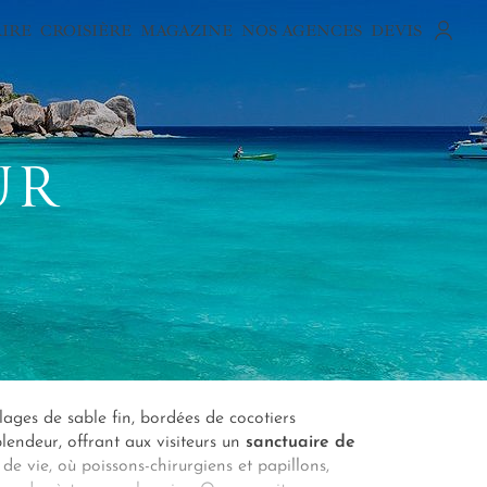
AIRE
CROISIÈRE
MAGAZINE
NOS AGENCES
DEVIS
UR
ages de sable fin, bordées de cocotiers
plendeur, offrant aux visiteurs un
sanctuaire de
 de vie, où poissons-chirurgiens et papillons,