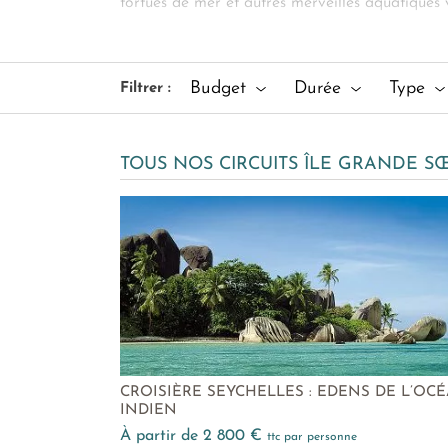
tortues de mer et autres merveilles aquatiques
réserver une excursion à la journée, organiser 
absolument inoubliable sur l’île privée de Gran
experts en voyages cousus main aux Seychelles
Budget
Durée
Type
Filtrer :
être
.
Prolongez votre voyage sur La Digue à nos cô
TOUS NOS CIRCUITS ÎLE GRANDE S
CROISIÈRE SEYCHELLES : EDENS DE L’OC
INDIEN
à partir de 2 800 €
ttc par personne