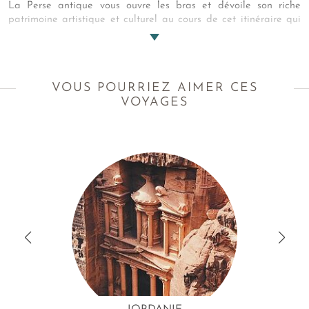
La Perse antique vous ouvre les bras et dévoile son riche
patrimoine artistique et culturel au cours de cet itinéraire qui
parcourt les plus beaux sites de cet ancien Empire. De
Téhéran la moderne à la grandeur architecturale de
Persépolis, c'est un monde hors du temps et des sentiers battus
qui s'offre à vous. Une expérience de voyage unique à la
VOUS POURRIEZ AIMER CES
rencontre d'un peuple chaleureux et d'un pays encore peu
VOYAGES
connu.