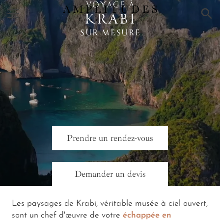
VOYAGE À
×
KRABI
SUR MESURE
Prendre un rendez-vous
Demander un devis
Les paysages de Krabi, véritable musée à ciel ouvert,
sont un chef d'œuvre de votre
échappée en