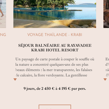
ANG
VOYAGE THAÏLANDE - KRABI
SÉJOUR BALNÉAIRE AU RAYAVADEE
KRABI HOTEL RESORT
Un paysage de carte postale à couper le souffle où
En
la nature a concentré quelques-uns de ses plus
d’
beaux éléments : la mer transparente, les falaises
ni
e
de calcaire, la flore verdoyante. La gentillesse
d’
légendaire de la population et un hôtel porteur
qu
st
du prestigieux label Leading Hôtels of the
ma
9 jours, de 2 450 € à 4 195 € par pers.
World. Qui dit mieux ?
Bo
pr
vo