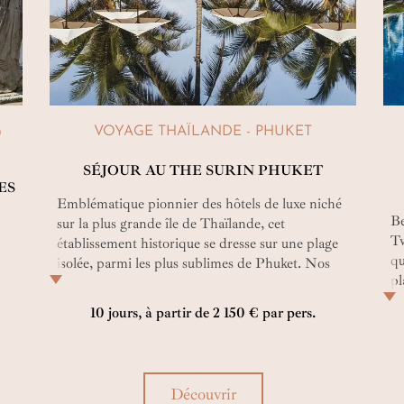
G
VOYAGE THAÏLANDE - PHUKET
S
ÉJOUR AU THE SURIN PHUKET
ES
Emblématique pionnier des hôtels de luxe niché
Be
sur la plus grande île de Thaïlande, cet
Tw
établissement historique se dresse sur une plage
qu
isolée, parmi les plus sublimes de Phuket. Nos
pl
experts vous convient à une expérience unique,
dé
dévoilant ses mystères les plus précieux au fil des
10 jours, à partir de 2 150 € par pers.
ex
vagues et des doux murmures de l'océan : un
sa
séjour au The Surin Phuket…
n
dé
Découvrir