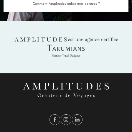
Comment Amplitudes utilise mes données ?
AMPLITUDES
est une agence certifiée
Takumians