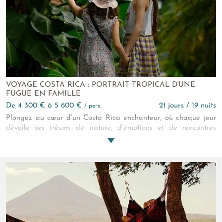
VOYAGE COSTA RICA : PORTRAIT TROPICAL D'UNE
FUGUE EN FAMILLE
de 4 300 € à 5 600 €
21 jours / 19 nuits
/ pers.
Plongez au cœur d’un Costa Rica enchanteur, où chaque jour
dévoile ses trésors de nature, d’émotions et de rencontres
authentiques. Un circuit de 3 semaines, 21 jours
d’émerveillement, pour vivre l’essence même de l’aventure
familiale, entre volcans majestueux, jungles vibrantes et plages
sauvages.