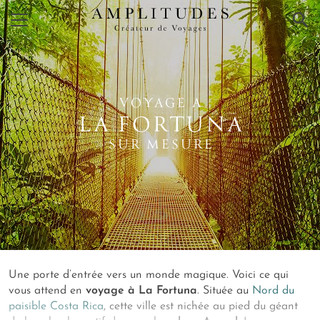
×
VOYAGE A
LA FORTUNA
SUR MESURE
Une porte d’entrée vers un monde magique. Voici ce qui
vous attend en
voyage à La Fortuna
. Située au
Nord du
paisible Costa Rica
, cette ville est nichée au pied du géant