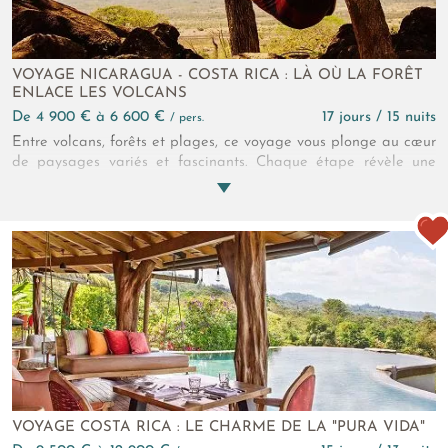
VOYAGE NICARAGUA - COSTA RICA : LÀ OÙ LA FORÊT
ENLACE LES VOLCANS
de 4 900 € à 6 600 €
17 jours / 15 nuits
/ pers.
Entre volcans, forêts et plages, ce voyage vous plonge au cœur
de paysages variés et fascinants. Chaque étape révèle une
facette différente de la vie tropicale, des villages pittoresques
aux rivières turquoise. C’est l’occasion de découvrir la nature et
la culture de ces deux pays, à votre rythme.
VOYAGE COSTA RICA : LE CHARME DE LA "PURA VIDA"