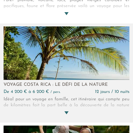
Forêt pluviale, volcans, lacs, plages vierges caraïbes et
pacifiques, faune et flore préservée voilà un voyage pour les
amoureux de belle nature sauvage. De magnifiques éco-lodges
bien intégrés à leur environnement assurent cependant un très
bon confort. Ca va vous plaire…beaucoup !
VOYAGE COSTA RICA : LE DÉFI DE LA NATURE
de 4 200 € à 6 200 €
12 jours / 10 nuits
/ pers.
Idéal pour un voyage en famille, cet itinéraire qui compte peu
de kilomètres fait la part belle à la découverte de la nature
tropicale. Nul doute que vos enfants adoreront marcher au-
dessus de la canopée, se baigner sous des cascades exotiques,
naviguer en pirogue sous les palétuviers... Certainement, vous
aussi !