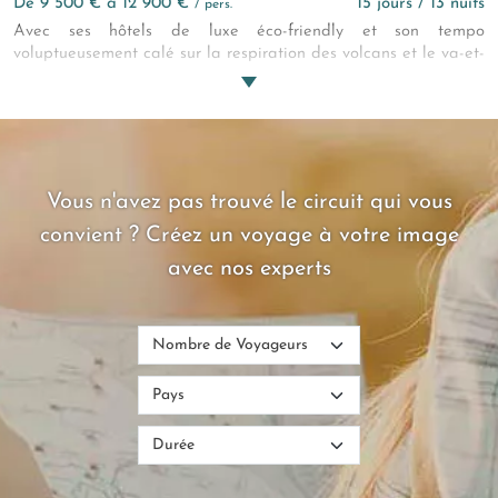
de 9 500 € à 12 900 €
15 jours / 13 nuits
/ pers.
Avec ses hôtels de luxe éco-friendly et son tempo
voluptueusement calé sur la respiration des volcans et le va-et-
vient de l’océan, ce circuit nature au Costa Rica est le plus bel
hommage à la « Pura Vida », la « dolce vita » costaricienne !
Et son plus grand témoignage ! Yogis, surfeurs et autres
hédonistes, vous allez adorer !
Vous n'avez pas trouvé le circuit qui vous
convient ? Créez un voyage à votre image
avec nos experts