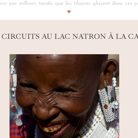
ire par millions, tandis que les tilapias glissent dans ces
r
, perché sur une colline dominant ce lac salé.
Notre conc
sculpté par les éclats de pluie.
Nos experts
vous invitent 
 CIRCUITS AU LAC NATRON À LA C