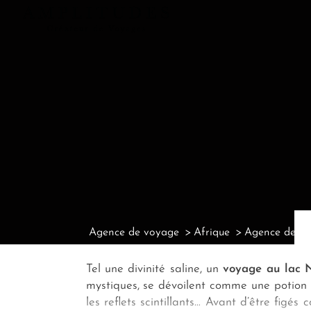
Agence de voyage
Afrique
Agence de vo
Tel une divinité saline, un
voyage au lac 
mystiques, se dévoilent comme une potion
les reflets scintillants… Avant d’être figé