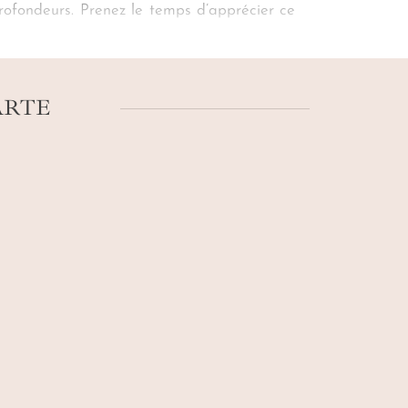
 profondeurs. Prenez le temps d’apprécier ce
iergerie s’occupe de tout
. Au cœur de la
dans un
voyage au lac Natron sur mesure
ARTE