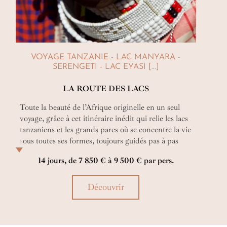
VOYAGE TANZANIE - LAC MANYARA -
SERENGETI - LAC EYASI [...]
LA ROUTE DES LACS
Toute la beauté de l’Afrique originelle en un seul
voyage, grâce à cet itinéraire inédit qui relie les lacs
tanzaniens et les grands parcs où se concentre la vie
sous toutes ses formes, toujours guidés pas à pas
avec un spécialiste francophone. Un
14 jours, de 7 850 € à 9 500 € par pers.
émerveillement sans fin, au gré de paysages
atypiques et des animaux sauvages…
Découvrir