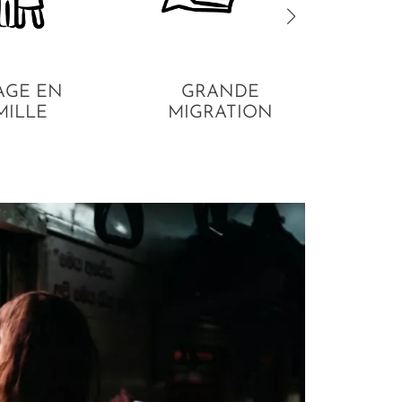
AGE EN
GRANDE
CH
MILLE
MIGRATION
GU