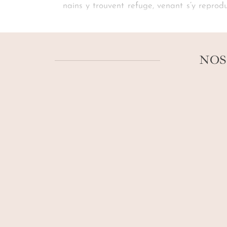
nains y trouvent refuge, venant s’y reprodu
spectacle fascinant autour d’un
sundowne
vallée du Rift
, l’art sauvage se dessine, 
imaginé pour vous.
NOS