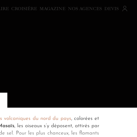
AIRE
CROISIÈRE
MAGAZINE
NOS AGENCES
DEVIS
efs volcaniques du nord du pays
, colorées et
Masaïs
, les oiseaux s’y déposent, attirés par
de sel. Pour les plus chanceux, les flamants