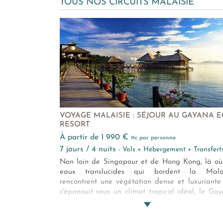
TOUS NOS CIRCUITS MALAISIE
VOYAGE MALAISIE : SÉJOUR AU GAYANA 
RESORT
à partir de 1 990 €
ttc par personne
7 jours / 4 nuits
- Vols + Hébergement + Transfert
Non loin de Singapour et de Hong Kong, là où
eaux translucides qui bordent la Malai
rencontrent une végétation dense et luxuriante
s'épanouit sous un climat tropical idéal, le Ga
Eco Resort a posé ses 52 villas éco-friendl
luxueuses qui offriront à tous les amoureu
paradis perdus, d'eau turquoise et de l