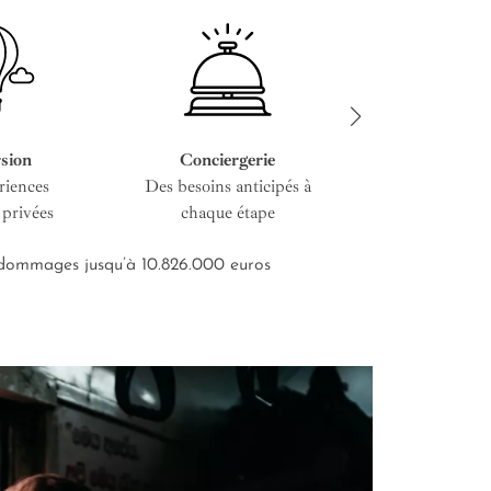
sion
Conciergerie
Service cous
riences
Des besoins anticipés à
De l’entretien i
 privées
chaque étape
road-bo
s dommages jusqu’à 10.826.000 euros