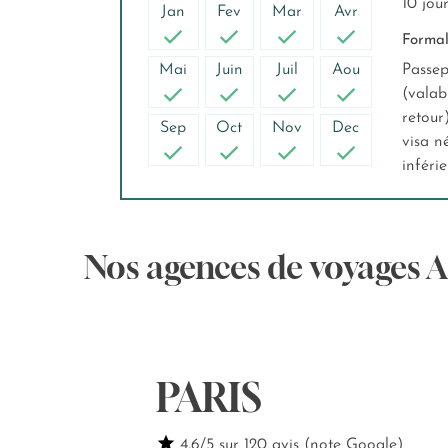
10 jou
Jan
Fev
Mar
Avr
Formali
Mai
Juin
Juil
Aou
Passep
(valab
retour
Sep
Oct
Nov
Dec
visa n
inféri
Nos agences de voyages 
PARIS
4,6/5 sur 120 avis (note Google)