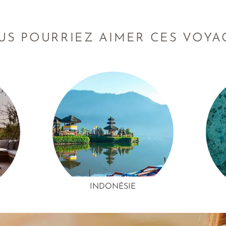
silence d’un lagon. L’évasion, à son apogée.
US POURRIEZ AIMER CES VOYA
INDONÉSIE