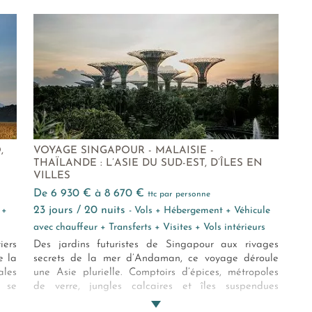
de très haut niveau, une population pacifique et
aux
ment
très enjouée, et une cuisine fusionnelle exquise issue
Que
ous
d’influences asiatiques et européennes. Que rêver
de mieux ?
,
VOYAGE SINGAPOUR - MALAISIE -
THAÏLANDE : L’ASIE DU SUD-EST, D’ÎLES EN
VILLES
de 6 930 € à 8 670 €
ttc par personne
23 jours / 20 nuits
 +
- Vols + Hébergement + Véhicule
avec chauffeur + Transferts + Visites + Vols intérieurs
iers
Des jardins futuristes de Singapour aux rivages
e la
secrets de la mer d’Andaman, ce voyage déroule
ales
une Asie plurielle. Comptoirs d’épices, métropoles
ù se
de verre, jungles calcaires et îles suspendues
es…
composent une partition sensorielle. Et soudain ? Le