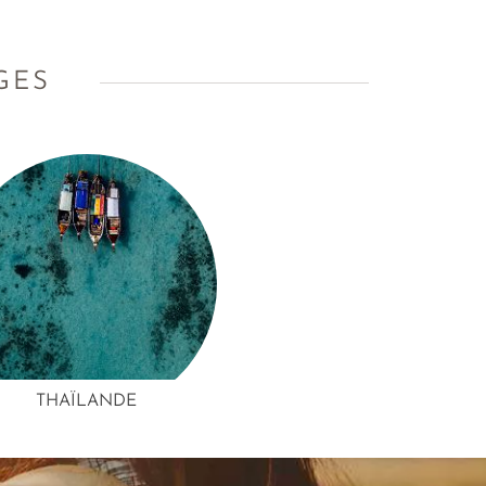
GES
THAÏLANDE