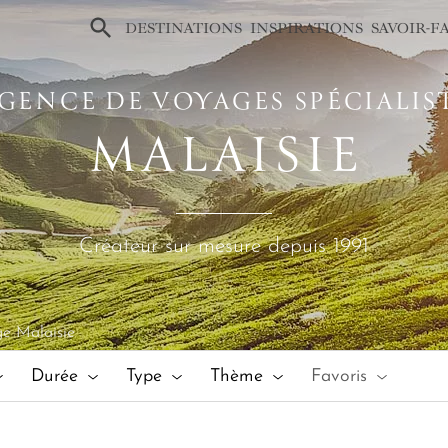
×
DESTINATIONS
INSPIRATIONS
SAVOIR-F
GENCE DE VOYAGES SPÉCIALIS
MALAISIE
Créateur sur mesure depuis 1991
e Malaisie
Durée
Type
Thème
Favoris