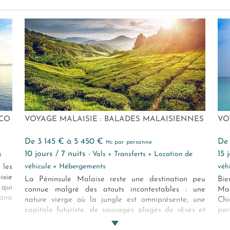
ECO
VOYAGE MALAISIE : BALADES MALAISIENNES
VO
de 3 145 € à 5 450 €
d
ttc par personne
10 jours / 7 nuits
15
s
- Vols + Transferts + Location de
véhicule + Hébergements
véh
 les
sie
La Péninsule Malaise reste une destination peu
Bie
 qui
connue malgré des atouts incontestables : une
Mal
yana
nature vierge où la jungle est omniprésente, une
Ch
y et
capitale futuriste, de sauvages plages de rêves et
pa
x de
de superbes fonds marins inexplorés, une hôtellerie
kal
uxe