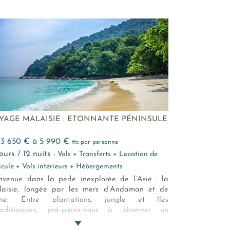
YAGE MALAISIE : ETONNANTE PÉNINSULE
e 3 650 € à 5 990 €
ttc par personne
 jours / 12 nuits
- Vols + Transferts + Location de
icule + Vols intérieurs + Hébergements
nvenue dans la perle inexplorée de l’Asie : la
aisie, longée par les mers d’Andaman et de
ine. Entre plantations, jungle et îles
radisiaques, pré-parez-vous à observer un
éidoscope de paysages naturels insoupçonnés