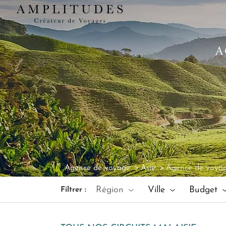
A
Agence de voyage
Asie
Agence de voyag
Région
Ville
Budget
Filtrer :