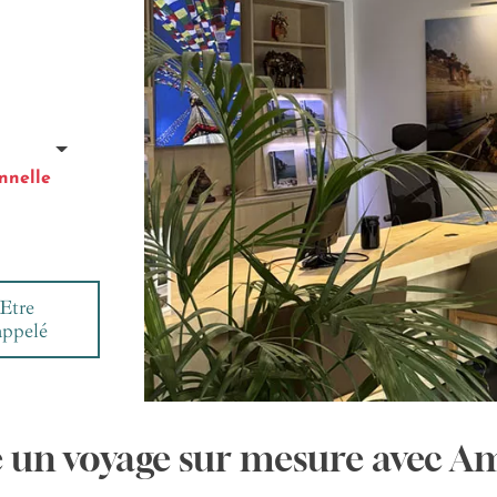
nnelle
Etre
appelé
e un voyage sur mesure avec A