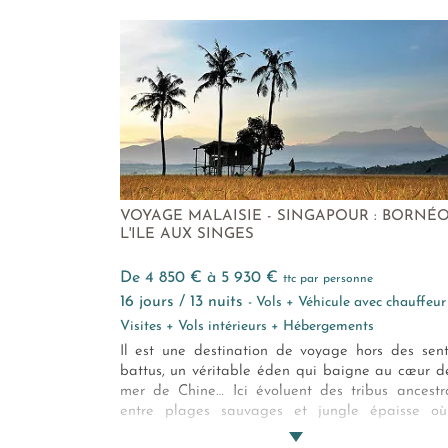
décontracté une escapade originale et assuré
romantique. Une nouvelle adresse que n
recommandons chaudement.
VOYAGE MALAISIE - SINGAPOUR : BORNÉO
L'ILE AUX SINGES
de 4 850 € à 5 930 €
ttc par personne
16 jours / 13 nuits
- Vols + Véhicule avec chauffeur
Visites + Vols intérieurs + Hébergements
Il est une destination de voyage hors des sent
battus, un véritable éden qui baigne au cœur d
mer de Chine… Ici évoluent des tribus ancestr
entre plages sauvages et jungle épaisse o
mussent orangs-outans et singes nasiqu