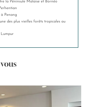
ntre la Péninsule Malaise et Bornéo
 Perhentian
rt à Penang
a Lumpur
 vous
T