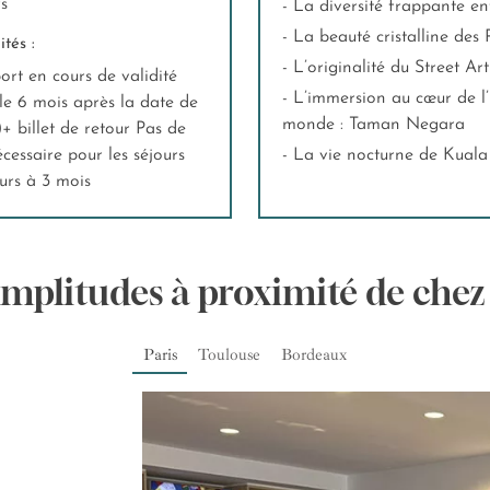
rs
- La diversité frappante e
- La beauté cristalline des
tés :
- L’originalité du Street A
ort en cours de validité
- L’immersion au cœur de l’une des plus vieilles forêts tropicales au
le 6 mois après la date de
monde : Taman Negara
)+ billet de retour Pas de
écessaire pour les séjours
- La vie nocturne de Kual
eurs à 3 mois
Amplitudes à proximité de chez
Paris
Toulouse
Bordeaux