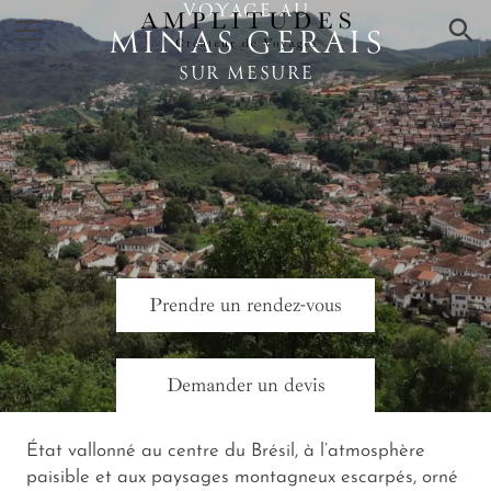
VOYAGE AU
×
MINAS GERAIS
SUR MESURE
Prendre un rendez-vous
Demander un devis
État vallonné au centre du Brésil, à l’atmosphère
paisible et aux paysages montagneux escarpés, orné