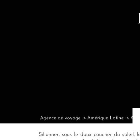
Agence de voyage
Amérique Latine
Agen
Sillonner, sous le doux coucher du soleil,