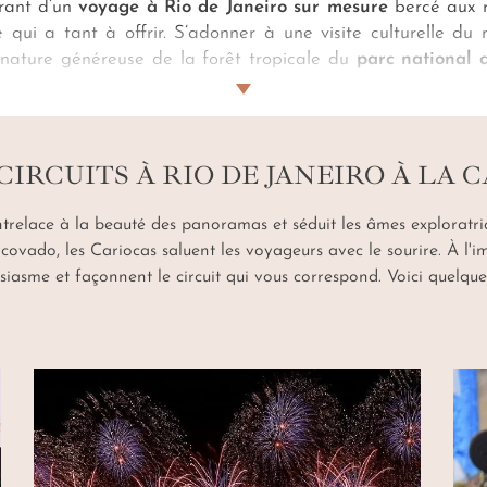
brant d’un
voyage à Rio de Janeiro sur mesure
bercé aux 
e qui a tant à offrir. S’adonner à une visite culturelle d
a nature généreuse de la forêt tropicale du
parc national 
lèbre Christ Rédempteur, gardien silencieux du
Corcovad
nce
, le charme exaltant du carnaval rencontre les paysag
pacabana
.
CIRCUITS À RIO DE JANEIRO À LA 
trelace à la beauté des panoramas et séduit les âmes exploratrice
ovado, les Cariocas saluent les voyageurs avec le sourire. À l'i
siasme et façonnent le circuit qui vous correspond. Voici quelqu