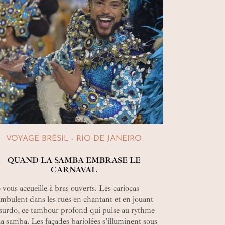
VOYAGE BRÉSIL - RIO DE JANEIRO
QUAND LA SAMBA EMBRASE LE
CARNAVAL
 vous accueille à bras ouverts. Les cariocas
mbulent dans les rues en chantant et en jouant
surdo, ce tambour profond qui pulse au rythme
la samba. Les façades bariolées s’illuminent sous