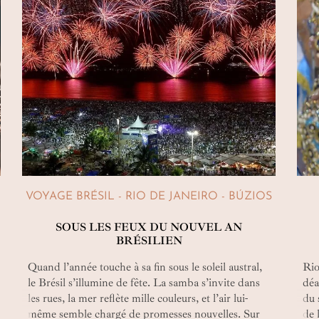
VOYAGE BRÉSIL - RIO DE JANEIRO - BÚZIOS
SOUS LES FEUX DU NOUVEL AN
BRÉSILIEN
Quand l’année touche à sa fin sous le soleil austral,
Rio
le Brésil s’illumine de fête. La samba s’invite dans
déa
les rues, la mer reflète mille couleurs, et l’air lui-
du 
même semble chargé de promesses nouvelles. Sur
de 