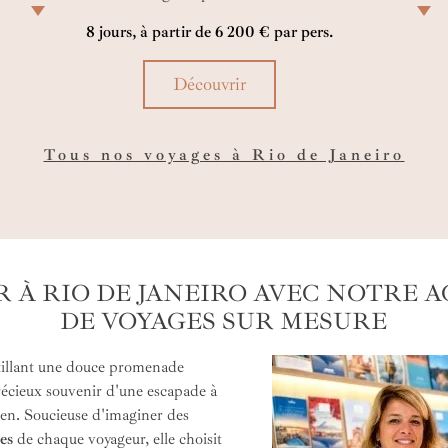
les plages dorées de Rio, chaque instant se
le 
8 jours, à partir de 6 200 € par pers.
transforme en célébration, et les premiers jours de
sen
l’année s’écrivent comme une parenthèse tropicale,
viv
rythmée par les sourires, la mer et la joie de se
vou
Découvrir
retrouver.
sou
Tous nos voyages à Rio de Janeiro
R À RIO DE JANEIRO AVEC NOTRE 
DE VOYAGES SUR MESURE
ntillant une douce promenade
écieux souvenir d'une escapade à
en. Soucieuse d'imaginer des
es
de chaque voyageur, elle choisit