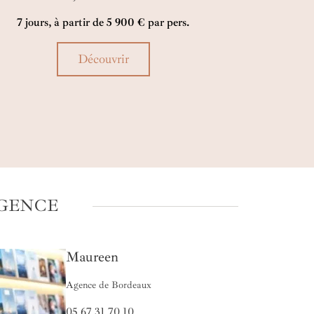
soleil, les senteurs de street food éveillent vos
7 jours, à partir de 5 900 € par pers.
s, et chaque ruelle invite à danser, à sourire, à
re intensément. Plus qu’une fête, le carnaval
s prend, vous emporte, et vous laisse des
Découvrir
venirs qui vibrent longtemps après votre départ.
AGENCE
Maureen
Agence de Bordeaux
05 67 31 70 10