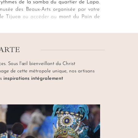
rythmes de la samba du quartier de Lapa.
u musée des Beaux-Arts organisée par votre
de Tijuca
ou accéder au
mont du Pain de
o
, depuis la plage d
'Ipanema
. Pendant un
es pittoresques de
Santa Teresa
et sa vue
CARTE
s. Sous l'œil bienveillant du Christ
mage de cette métropole unique, nos artisans
es
inspirations intégralement