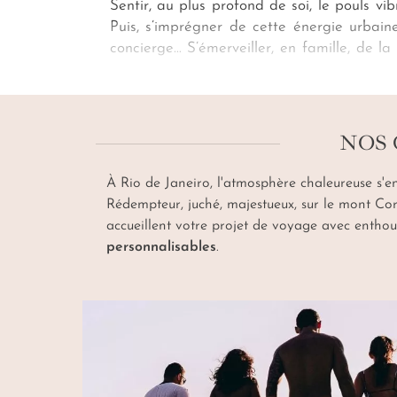
Sentir, au plus profond de soi, le pouls vi
Puis, s’imprégner de cette énergie urbain
concierge… S’émerveiller, en famille, de l
Sucre
en téléphérique… Et admirer le cé
voyage à Rio de Janeiro avec notre age
dégagée sur la
baie de Guanabara
et
Co
NOS 
À Rio de Janeiro, l'atmosphère chaleureuse s'en
Rédempteur, juché, majestueux, sur le mont Corc
accueillent votre projet de voyage avec enthou
personnalisables
.