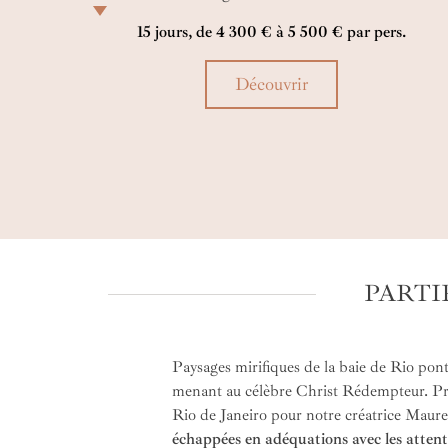
aux trésors préservés d’Ilha Grande, laissez-vous
15 jours, de 4 300 € à 5 500 € par pers.
porter par une aventure riche en émotions, saveurs
et paysages enchanteurs.
Découvrir
PARTI
Paysages mirifiques de la baie de Rio po
menant au célèbre Christ Rédempteur. Pr
Rio de Janeiro pour notre créatrice Maure
échappées en adéquations avec les attent