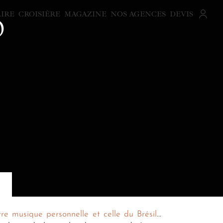
AIRE
CROISIÈRE
MAGAZINE
NOS AGENCES
DEVIS
O
tre musique personnelle et celle du Brésil
…