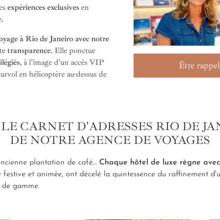
les
expériences exclusives
en
.
oyage à Rio de Janeiro avec notre
ute
transparence
. Elle ponctue
ilégiés
, à l'image d'un accès VIP
Être rappel
survol en hélicoptère au-dessus de
LE CARNET D'ADRESSES RIO DE JA
DE NOTRE AGENCE DE VOYAGES
ncienne plantation de café…
Chaque hôtel de luxe règne avec
e festive et animée, ont décelé la quintessence du raffinement d'
ut de gamme.