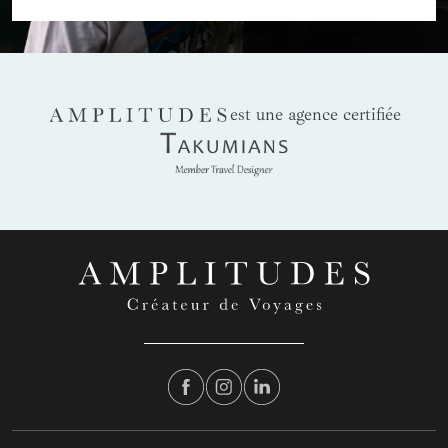
AMPLITUDES
est une agence certifiée
Takumians