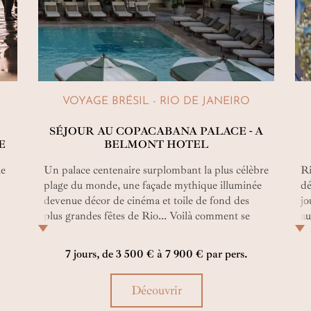
VOYAGE BRÉSIL - RIO DE JANEIRO
SÉJOUR AU COPACABANA PALACE - A
E
BELMONT HOTEL
ue
Un palace centenaire surplombant la plus célèbre
Ri
plage du monde, une façade mythique illuminée
dé
devenue décor de cinéma et toile de fond des
jo
plus grandes fêtes de Rio... Voilà comment se
au
z-
présente le Copacabana Palace, a Belmond
s’
,
Hotel ! L'établissement 5* dispose d'une
fo
7 jours, de 3 500 € à 7 900 € par pers.
ribambelle de chambres, de suites et de
da
penthouses qui sauront vous ravir et vous
qu
Découvrir
apporter tout le confort nécessaire pour vous
em
délecter de votre séjour brésilien. Côté
lo