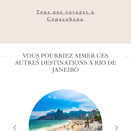
gastronomie, les saveurs du Brésil revisitées par
des chefs de renom dans des restaurants étoilés
Tous nos voyages à
caresseront vos papilles, tandis que la grande
Copacabana
plage de Copacabana et les joyaux culturels de
Rio de Janeiro alimenteront de la meilleure des
manières votre escapade carioca.
VOUS POURRIEZ AIMER CES
AUTRES DESTINATIONS À RIO DE
JANEIRO