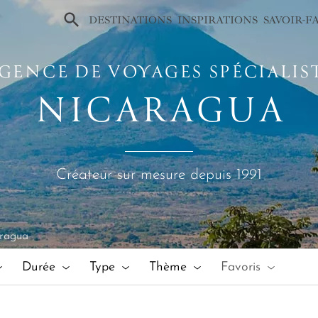
×
DESTINATIONS
INSPIRATIONS
SAVOIR-F
GENCE DE VOYAGES SPÉCIALIS
NICARAGUA
Créateur sur mesure depuis 1991
ragua
Durée
Type
Thème
Favoris