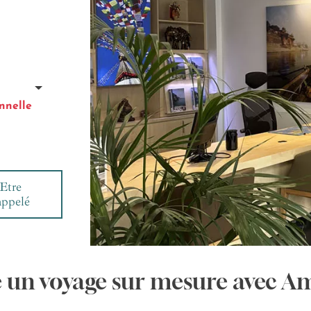
nnelle
Etre
appelé
e un voyage sur mesure avec A