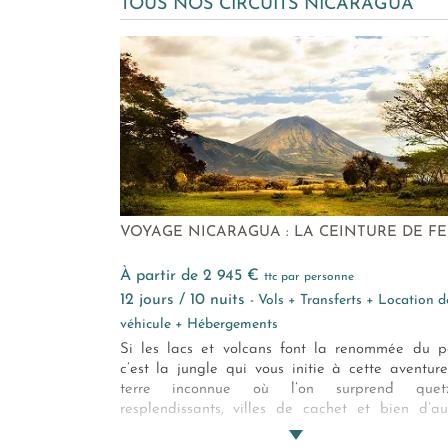
TOUS NOS CIRCUITS NICARAGUA
VOYAGE NICARAGUA : LA CEINTURE DE F
à partir de 2 945 €
ttc par personne
12 jours / 10 nuits
- Vols + Transferts + Location d
véhicule + Hébergements
Si les lacs et volcans font la renommée du p
c’est la jungle qui vous initie à cette aventur
terre inconnue où l’on surprend quetz
resplendissants, villes de cachet et bien d’au
merveilles sur lesquelles veillent, en sentine