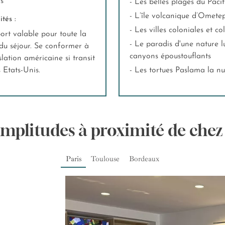
rs
- Les belles plages du Paci
- L’île volcanique d’Omete
tés :
- Les villes coloniales et
ort valable pour toute la
- Le paradis d'une nature luxuriante entre sentiers de montagnes et
du séjour. Se conformer à
canyons époustouflants
slation américaine si transit
s Etats-Unis.
- Les tortues Paslama la nu
Amplitudes à proximité de chez
Paris
Toulouse
Bordeaux