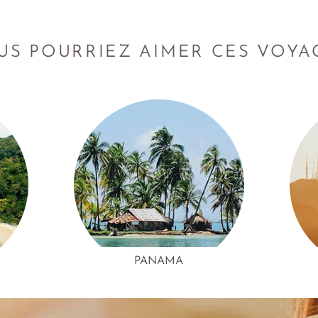
feu…
la culture de ces deux pays, à votre rythme.
US POURRIEZ AIMER CES VOYA
PANAMA