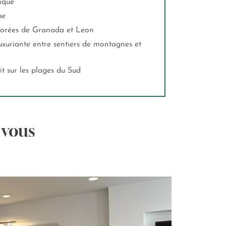
fique
pe
 colorées de Granada et Leon
it sur les plages du Sud
 vous
T