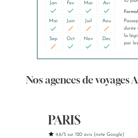
10 jou
Jan
Fev
Mar
Avr
Formali
Mai
Juin
Juil
Aou
Passep
durée 
la légi
Sep
Oct
Nov
Dec
par le
Nos agences de voyages 
PARIS
4,6/5 sur 120 avis (note Google)