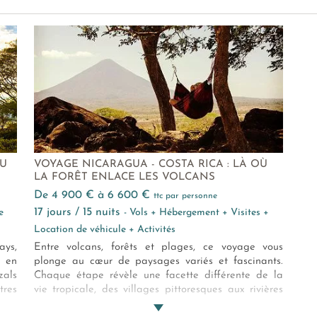
EU
VOYAGE NICARAGUA - COSTA RICA : LÀ OÙ
LA FORÊT ENLACE LES VOLCANS
de 4 900 € à 6 600 €
ttc par personne
17 jours / 15 nuits
e
- Vols + Hébergement + Visites +
Location de véhicule + Activités
ays,
Entre volcans, forêts et plages, ce voyage vous
e en
plonge au cœur de paysages variés et fascinants.
als
Chaque étape révèle une facette différente de la
tres
vie tropicale, des villages pittoresques aux rivières
lles
turquoise. C’est l’occasion de découvrir la nature et