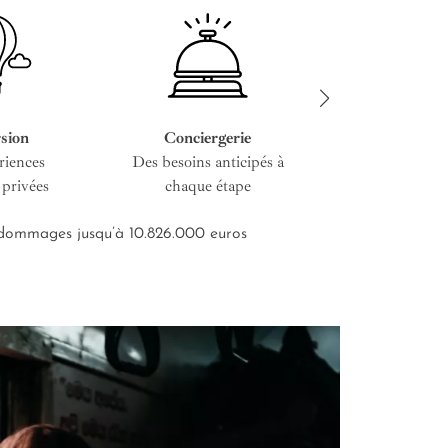
sion
Conciergerie
Service cous
riences
Des besoins anticipés à
De l’entretien i
 privées
chaque étape
road-bo
s dommages jusqu’à 10.826.000 euros