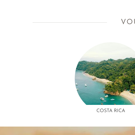
éclairées, les augustes gardiens de l’eau et du 
Foncez !
VO
COSTA RICA