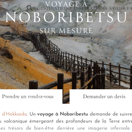
VOYAGE À
×
DESTINATIONS
INSPIRATIONS
SAVOIR-F
NOBORIBETSU
SUR MESURE
Prendre un rendez-vous
Demander un devis
ge Japon
Noboribetsu
le d’Hokkaido
. Un
voyage à Noboribestu
demande de suivre l
u volcanique émergeant des profondeurs de la Terre entre
 ses trésors de bien-être derrière une imagerie infernal