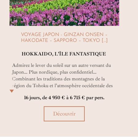
VOYAGE JAPON - GINZAN ONSEN –
HAKODATE – SAPPORO – TOKYO […]
HOKKAIDO, L'ÎLE FANTASTIQUE
Admirez le lever du soleil sur un autre versant du
Japon… Plus nordique, plus confidentiel…
Combinant les traditions des montagnes de la
région du Tohoku et l’atmosphère occidentale des
métropoles de l’île d’Hokkaido, ce circuit tout
16 jours, de 4 950 € à 6 715 € par pers.
spécialement adapté aux familles est plus beau
saison après saison !
Découvrir