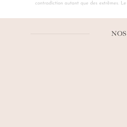
contradiction autant que des extrêmes. Le 
lentement le littoral et sa ville. Croisez
conciergerie vous a réservé le bonheur excl
blancheur de la neige, le rouge des érabl
sensoriel, puissant et inoubliable qui s’ancr
NOS