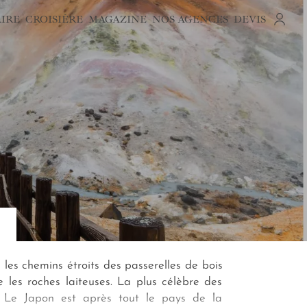
AIRE
CROISIÈRE
MAGAZINE
NOS AGENCES
DEVIS
es chemins étroits des passerelles de bois
 les roches laiteuses. La plus célèbre des
e. Le Japon est après tout le pays de la