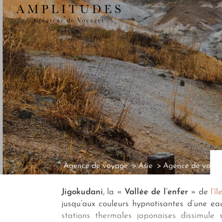
Agence de voyage
Asie
Agence de voya
Jigokudani
, la «
Vallée de l’enfer
» de
l’î
jusqu’aux couleurs hypnotisantes d’une ea
stations thermales japonaises dissimule