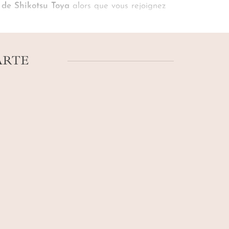
 de Shikotsu Toya
alors que vous rejoignez
ers le ryokan choisi par nos experts. Notre
 bienfaisantes, les jaunes des montagnes, la
hésique, grisant. Des souvenirs d’un Japon
ARTE