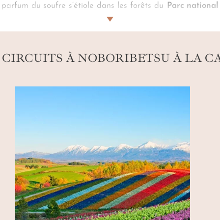
parfum du soufre s’étiole dans les forêts du
Parc national
 le regard des grimaçantes statues de démons en cheminant v
usif d’un onsen privatif. Dans la vapeur lénitive de ces eaux
es, votre
voyage à Noboribetsu sur mesure
devient synest
ent sur la peau.
 CIRCUITS À NOBORIBETSU À LA C