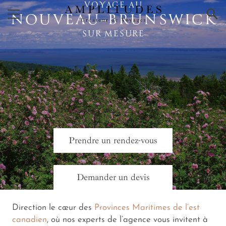
VOYAGE AU
×
NOUVEAU‑BRUNSWICK
SUR MESURE
Prendre un rendez-vous
Demander un devis
Direction le cœur des
Provinces Maritimes de l’est
canadien
, où nos experts de l’agence vous invitent à