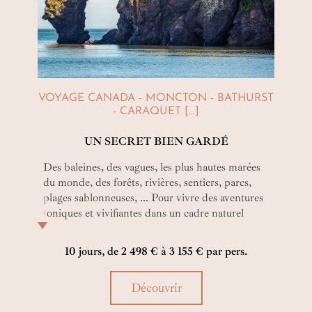
VOYAGE CANADA - MONCTON - BATHURST
- CARAQUET [...]
UN SECRET BIEN GARDÉ
Des baleines, des vagues, les plus hautes marées
du monde, des forêts, rivières, sentiers, parcs,
plages sablonneuses, ... Pour vivre des aventures
toniques et vivifiantes dans un cadre naturel
grandiose.
10 jours, de 2 498 € à 3 155 € par pers.
Découvrir