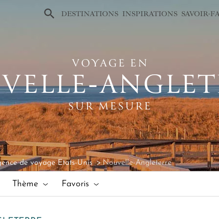
×
DESTINATIONS
INSPIRATIONS
SAVOIR-F
VOYAGE EN
VELLE‑ANGLET
SUR MESURE
ence de voyage Etats-Unis
Nouvelle-Angleterre
Thème
Favoris