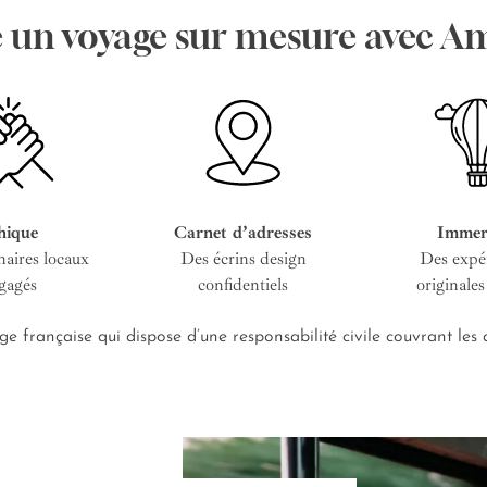
e un voyage sur mesure avec A
hique
Carnet d’adresses
Immer
naires locaux
Des écrins design
Des expé
gagés
confidentiels
originales
e française qui dispose d’une responsabilité civile couvrant le