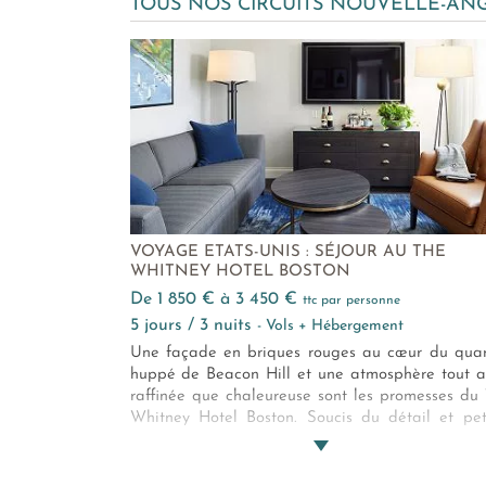
TOUS NOS CIRCUITS NOUVELLE-AN
VOYAGE ETATS-UNIS : SÉJOUR AU THE
WHITNEY HOTEL BOSTON
de 1 850 € à 3 450 €
ttc par personne
5 jours / 3 nuits
- Vols + Hébergement
Une façade en briques rouges au cœur du quar
huppé de Beacon Hill et une atmosphère tout a
raffinée que chaleureuse sont les promesses du
Whitney Hotel Boston. Soucis du détail et pet
attentions vous attendent dans cet hôtel au s
classique et élégant de la Nouvelle-Angleterre.