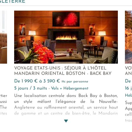
GLETERRE
VOYAGE ETATS-UNIS : SÉJOUR À L'HÔTEL
VO
MANDARIN ORIENTAL BOSTON - BACK BAY
AN
de 1 990 € à 3 590 €
d
ttc par personne
5 jours / 3 nuits
16
- Vols + Hébergement
Héb
tier
Une localisation centrale dans Back Bay à Boston,
ussi
un style mêlant l’élégance de la Nouvelle-
Su
 The
Angleterre au raffinement oriental, un service haut
Ap
ites
de gamme et un centre de bien-être, le Mandarin
cel
tyle
Oriental Boston mérite bel et bien son titre d’hôtel
tra
de luxe.
les