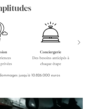
mplitudes
sion
Conciergerie
Service cous
riences
Des besoins anticipés à
De l’entretien i
 privées
chaque étape
road-bo
s dommages jusqu’à 10.826.000 euros