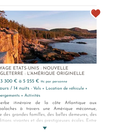
YAGE ETATS-UNIS : NOUVELLE
GLETERRE : L'AMÉRIQUE ORIGINELLE
e 3 300 € à 5 255 €
ttc par personne
 jours / 14 nuits
- Vols + Location de véhicule +
ergements + Activités
perbe itinéraire de la côte Atlantique aux
palaches à travers une Amérique méconnue,
le des grandes familles, des belles demeures, des
ditions vivantes et des prestigieuses écoles. Entre
 petits ports de pêche, les White Mountains et le