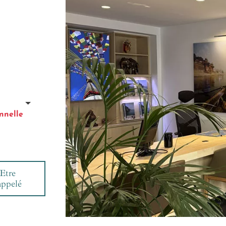
nnelle
Etre
appelé