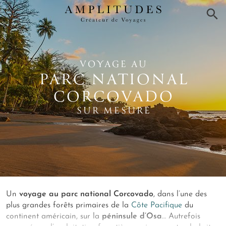
×
VOYAGE AU
PARC NATIONAL
CORCOVADO
SUR MESURE
Un
voyage au parc national Corcovado
, dans l’une des
plus grandes forêts primaires de la
Côte Pacifique
du
continent américain, sur la
péninsule d’Osa
… Autrefois