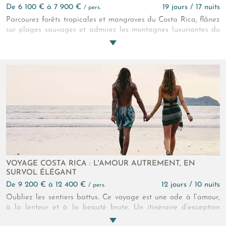
de 6 100 € à 7 900 €
19 jours / 17 nuits
/ pers.
Parcourez forêts tropicales et mangroves du Costa Rica, flânez
sur plages sauvages et admirez les montagnes luxuriantes du
Panama, avant de terminer au Casco Viejo de Panama City.
Savourez un cocktail au Sama Sky Lounge, laissez vos sens
s’éveiller aux parfums du café fraîchement torréfié et à
l’énergie vibrante de la ville, en clôture parfaite d’un circuit
riche en contrastes.
VOYAGE COSTA RICA : L'AMOUR AUTREMENT, EN
SURVOL ÉLÉGANT
de 9 200 € à 12 400 €
12 jours / 10 nuits
/ pers.
Oubliez les sentiers battus. Ce voyage est une ode à l’amour,
à la lenteur et à la beauté brute. Un itinéraire d’exception
entre jungle enivrante, refuges secrets et panoramas infinis. Un