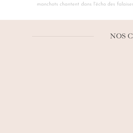
manchots chantent dans l’écho des falaises
conseille de partir aux aurores pour guet
péninsule de Valdés sur mesure
n’est pas 
joyeux et bouleversant.
NOS C