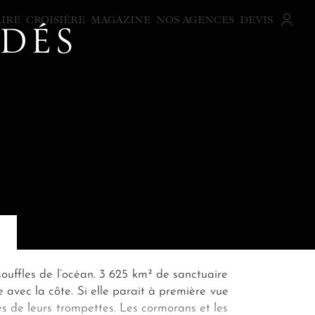
AIRE
CROISIÈRE
MAGAZINE
NOS AGENCES
DEVIS
LDÉS
souffles de l’océan. 3 625 km² de sanctuaire
 avec la côte. Si elle parait à première vue
es de leurs trompettes. Les cormorans et les