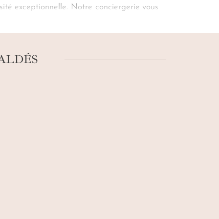
ité exceptionnelle. Notre conciergerie vous
isans vous l’affirment, un
voyage dans la
esco. C’est vivant, mouvant, bruyant. C’est
VALDÉS