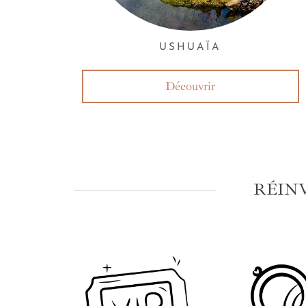
USHUAÏA
Découvrir
RÉIN