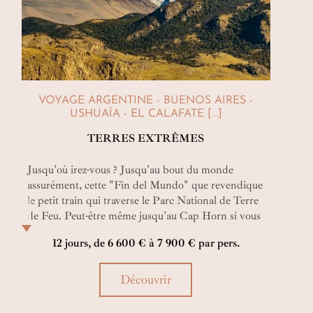
VOYAGE ARGENTINE - BUENOS AIRES -
USHUAÏA - EL CALAFATE [...]
TERRES EXTRÊMES
Jusqu'où irez-vous ? Jusqu'au bout du monde
assurément, cette "Fin del Mundo" que revendique
le petit train qui traverse le Parc National de Terre
de Feu. Peut-être même jusqu'au Cap Horn si vous
prolongez ce merveilleux voyage par une croisière
12 jours, de 6 600 € à 7 900 € par pers.
non moins excitante.
Découvrir