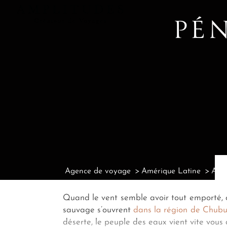
PÉN
Agence de voyage
Amérique Latine
Agen
Quand le vent semble avoir tout emporté, qu
sauvage s’ouvrent
dans la région de Chubu
déserte, le peuple des eaux vient vite vous