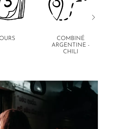
JOURS
COMBINÉ
EN
ARGENTINE -
CHILI