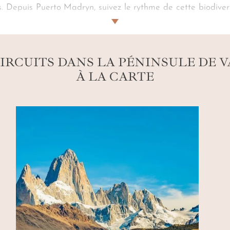
. Depuis Puerto Madryn, suivez le rythme de cette biodivers
ter la migration des baleines franches australes. Nos art
seulement une fresque classée au patrimoine mondial de l’Un
IRCUITS DANS LA PÉNINSULE DE 
À LA CARTE