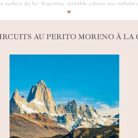
la surface du lac Argentino, véritable colosse aux mélodie
doit venir perturber le voyage. Ils s’allient donc à notre c
e sur les icebergs du Campo de Hielo Patagonico. Rien ne sa
IRCUITS AU PERITO MORENO À LA