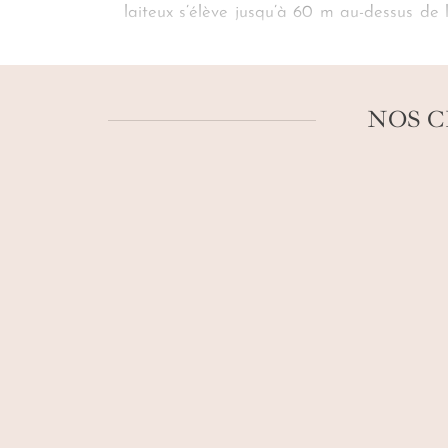
laiteux s’élève jusqu’à 60 m au-dessus de 
partant rencontrer pareille icône, rien ne 
Moreno sur mesure
glisse comme la lumièr
NOS C