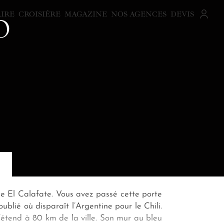
AIRE
CROISIÈRE
MAGAZINE
NOS AGENCES
DEVIS
O
e El Calafate. Vous avez passé cette porte
blié où disparaît l’Argentine pour le Chili.
s’étend à 80 km de la ville. Son mur au bleu