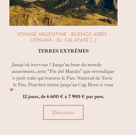
VOYAGE ARGENTINE - BUENOS AIRES -
USHUAÏA - EL CALAFATE [...]
TERRES EXTRÊMES
Jusqu'où irez-vous ? Jusqu'au bout du monde
assurément, cette "Fin del Mundo" que revendique
le petit train qui traverse le Parc National de Terre
de Feu. Peut-être même jusqu'au Cap Horn si vous
prolongez ce merveilleux voyage par une croisière
12 jours, de 6 600 € à 7 900 € par pers.
non moins excitante.
Découvrir