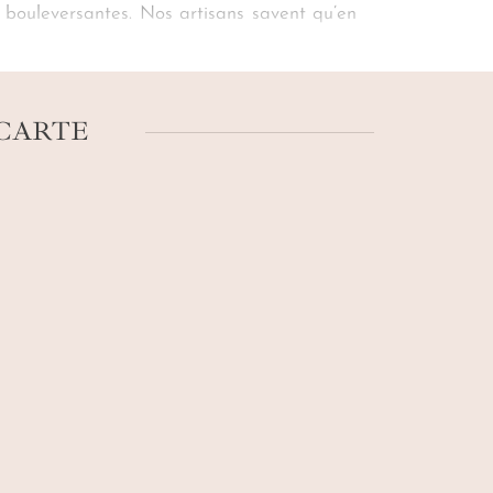
s bouleversantes. Nos artisans savent qu’en
onciergerie pour que votre
voyage au Perito
urait vous détourner de l’opalescence.
 CARTE