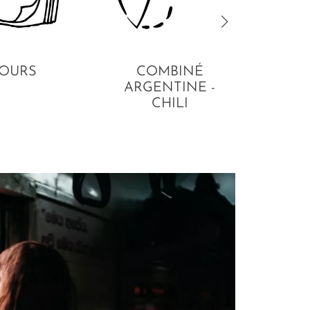
JOURS
COMBINÉ
EN
ARGENTINE -
CHILI