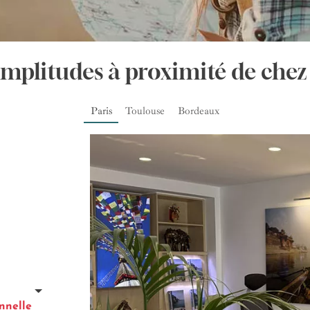
Amplitudes à proximité de chez
Paris
Toulouse
Bordeaux
nnelle