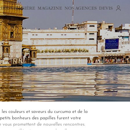
AIRE
CROISIÈRE
MAGAZINE
NOS AGENCES
DEVIS
r les couleurs et saveurs du curcuma et de la
petits bonheurs des papilles furent votre
rte vous promettent de nouvelles rencontres.