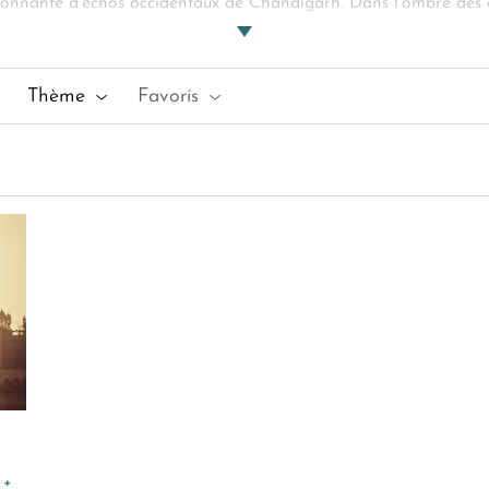
étonnante d'échos occidentaux de Chandigarh. Dans l'ombre des 
e
est une exploration d'une région à l'histoire aussi tumultueuse 
rouver celui qui saura piquer votre curiosité. Prêts pour vos nouv
Thème
Favoris
 +