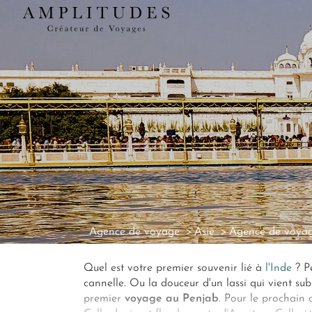
Agence de voyage
Asie
Agence de voyag
Quel est votre premier souvenir lié à
l'Inde
? Pe
cannelle. Ou la douceur d'un lassi qui vient su
premier
voyage au Penjab
. Pour le prochain 