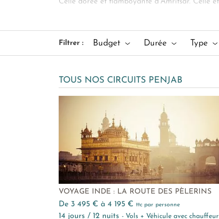
Celle dorée et flamboyante d'Amritsar. Celle 
centenaires, un
voyage au Penjab sur mesur
essentielles, notre conciergerie prend soin de t
Budget
Durée
Type
Filtrer :
TOUS NOS CIRCUITS PENJAB
VOYAGE INDE : LA ROUTE DES PÈLERINS
de 3 495 € à 4 195 €
ttc par personne
14 jours / 12 nuits
- Vols + Véhicule avec chauffeur