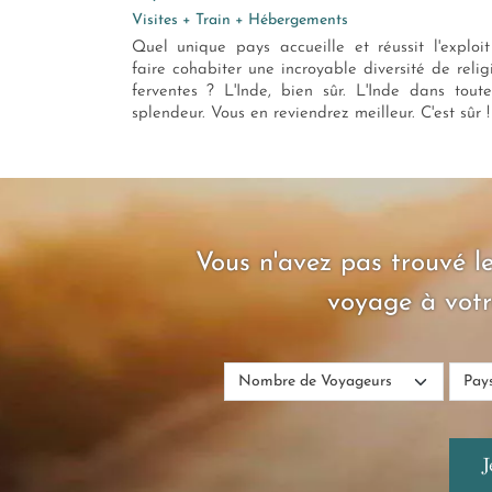
Visites + Train + Hébergements
Quel unique pays accueille et réussit l'exploi
faire cohabiter une incroyable diversité de relig
ferventes ? L'Inde, bien sûr. L'Inde dans tout
splendeur. Vous en reviendrez meilleur. C'est sûr !
Vous n'avez pas trouvé le
voyage à votr