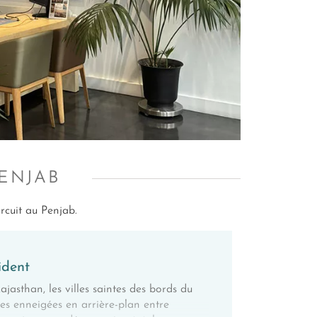
ENJAB
rcuit au Penjab.
ident
ajasthan, les villes saintes des bords du
es enneigées en arrière-plan entre