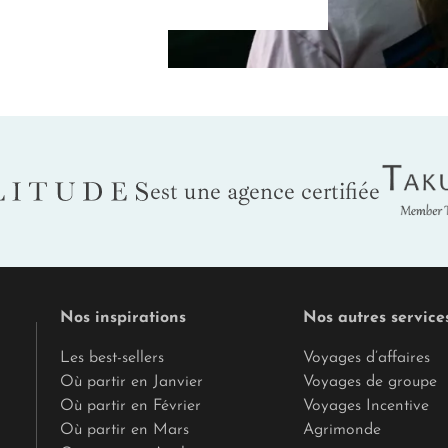
ircuit au Penjab, un service de conciergerie exclusif est à votre di
tes. Réservation d’une table dans un restaurant emblématique, o
vec une réactivité sans faille. Voyager au Penjab dans ces conditio
ance et raffinement. Vous n’avez qu’à profiter pleinement de la ric
 aspects pratiques.
Tak
LITUDES
est une agence certifiée
Nos inspirations
Nos autres service
Les best-sellers
Voyages d’affaires
Où partir en Janvier
Voyages de groupe
Où partir en Février
Voyages Incentive
Où partir en Mars
Agrimonde