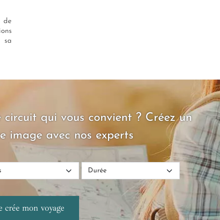
t de
ions
e sa
 circuit qui vous convient ? Créez un
e image avec nos experts