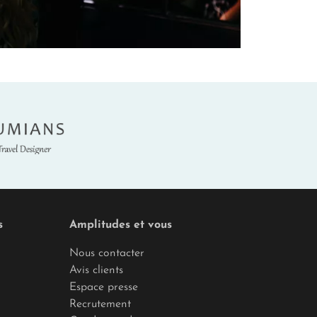
sposition. Ils se tiennent prêts à
rganisation d’une visite privée d’un site
ns, c’est s’offrir le luxe d’une sérénité
hesse et de l’authenticité de cette
umians
s
Amplitudes et vous
Nous contacter
Avis clients
Espace presse
Recrutement