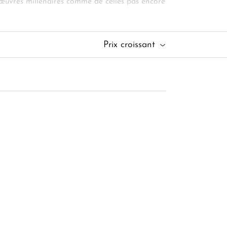
œuvres millénaires comme de celles pas encore
que passionnante. Les lumières d'un guide sont
eaux souvenirs ?
Prix croissant