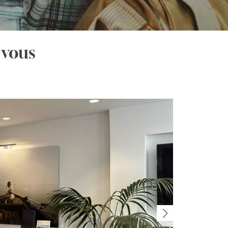
 vous
T
20 