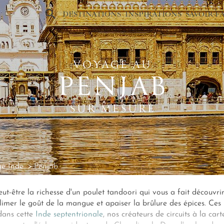
×
DESTINATIONS
INSPIRATIONS
SAVOIR-F
VOYAGE AU
PENJAB
SUR MESURE
e Inde
Penjab
ut-être la richesse d'un poulet tandoori qui vous a fait découvri
blimer le goût de la mangue et apaiser la brûlure des épices. Ces 
dans cette
Inde septentrionale
, nos créateurs de circuits à la ca