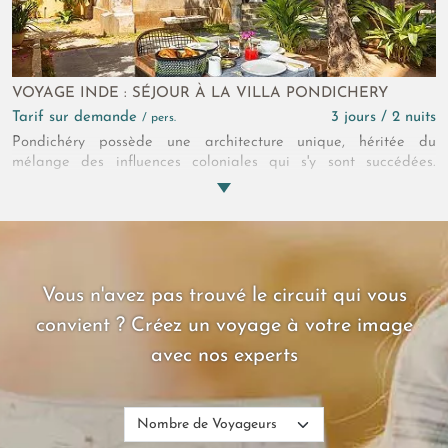
VOYAGE INDE : SÉJOUR À LA VILLA PONDICHERY
Tarif sur demande
3 jours / 2 nuits
/ pers.
Pondichéry possède une architecture unique, héritée du
mélange des influences coloniales qui s'y sont succédées.
Comme le dépositaire de cette double identité, La Villa
s'appuie sur cette ambivalence et livre un petit bijou intimiste
de 6 suites contemporaines, où il fait bon vivre et profiter de la
douceur de vivre de la "ville blanche". Luxe et sobriété vous
attendent à cette adresse réinventée par un souffle
contemporain et frais.
Vous n'avez pas trouvé le circuit qui vous
convient ? Créez un voyage à votre image
avec nos experts