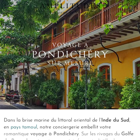
×
VOYAGE A
PONDICHÉRY
SUR MESURE
Dans la brise marine du littoral oriental de l’
Inde du Sud
,
en
pays tamoul
, notre conciergerie embellit votre
romantique
voyage à Pondichéry
. Sur les rivages du
Golfe