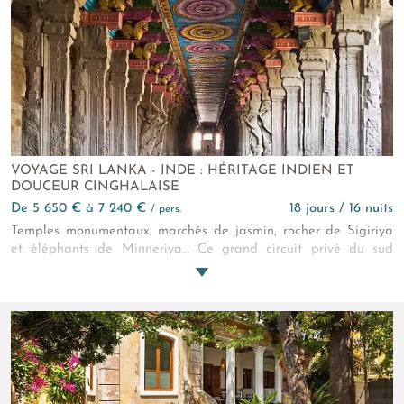
images qui resteront certainement en vous pour toujours !
VOYAGE SRI LANKA - INDE : HÉRITAGE INDIEN ET
DOUCEUR CINGHALAISE
de 5 650 € à 7 240 €
18 jours / 16 nuits
/ pers.
Temples monumentaux, marchés de jasmin, rocher de Sigiriya
et éléphants de Minneriya… Ce grand circuit privé du sud
indien au Sri Lanka dessine un voyage initiatique entre
puissances sacrées et paysages océaniques. Deux pays voisins.
Deux héritages. Une même profondeur culturelle, façonnée par
les routes maritimes et les royaumes anciens.