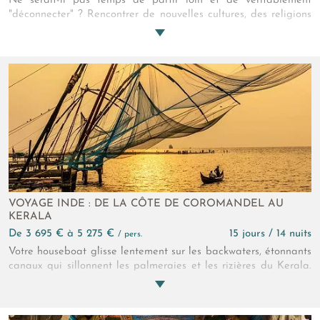
Ne serait-il pas temps de partir loin et de véritablement
"déconnecter" ? Rencontrer de nouvelles cultures, des religions
à part, essayer la médecine ayurvédique, se nourrir des
sourires qui ponctuent votre route, en prendre plein les yeux
avec ces couleurs vives et ces senteurs d'ailleurs qui composent
la luxuriance des paysages qui s'offrent à vous... tout cela au
cours d'un périple hautement spirituel qui parcourt l'Inde du
Sud dans sa plus belle diversité.
VOYAGE INDE : DE LA CÔTE DE COROMANDEL AU
KERALA
de 3 695 € à 5 275 €
15 jours / 14 nuits
/ pers.
Votre houseboat glisse lentement sur les backwaters, étonnants
canaux qui sillonnent les palmeraies et les rizières du Kerala.
Sous vos yeux défilent la végétation tropicale d'un vert cru
presque fluorescent et des scènes de vie ancestrales. Demain,
vous verrez un spectacle de danses Kathakali à Cochin... Des