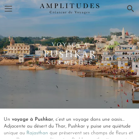
×
VOYAGE A
PUSHKAR
SUR MESURE
Un
voyage à Pushkar
, c’est un voyage dans une oasis…
Adjacente au désert du Thar, Pushkar y puise une quiétude
unique au
Rajasthan
que préservent ses champs de fleurs et