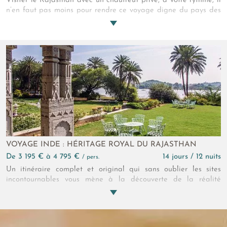
Visiter le Rajasthan avec un chauffeur privé, à votre rythme, il
n’en faut pas moins pour rendre ce voyage digne du pays des
princes. Rouge, rose, bleu, chaque ville de cette sublime région
est un spectacle haut en couleur ! Palpitante, spirituelle, sur
mesure, c’est le portrait de l’Inde véritable que vous peint ce
circuit au Rajasthan de 12 jours.
VOYAGE INDE : HÉRITAGE ROYAL DU RAJASTHAN
de 3 195 € à 4 795 €
14 jours / 12 nuits
/ pers.
Un itinéraire complet et original qui sans oublier les sites
incontournables vous mène à la découverte de la réalité
rajpoute, des villages du désert de Thar et des populations
oubliées des lointaines campagnes. Originaux aussi les
hébergements en petits palais qui vous ramèneront à la belle
époque ou l'art de vivre et le raffinement des princes étaient à