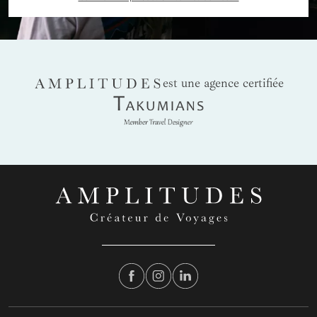
AMPLITUDES
est une agence certifiée
Takumians