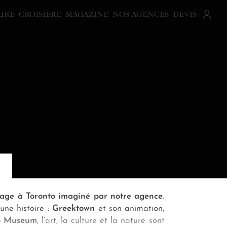
AIRE
CROISIÈRE
MAGAZINE
NOS AGENCES
DEVIS
age à Toronto imaginé par notre agence
.
une histoire :
Greektown
et son
animation,
o Museum
, l’art, la culture et la nature sont