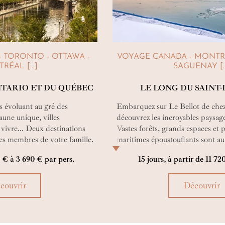
 TORONTO - OTTAWA -
VOYAGE CANADA - MONTRÉ
ÉAL [...]
SAGUENAY [..
NTARIO ET DU QUÉBEC
LE LONG DU SAINT
s évoluant au gré des
Embarquez sur Le Bellot de che
faune unique, villes
découvrez les incroyables paysa
 vivre... Deux destinations
Vastes forêts, grands espaces et
les membres de votre famille.
maritimes époustouflants sont au
 il faut.
Puis, visitez la côte nord-est des
0 € à 3 690 € par pers.
15 jours, à partir de 11 72
le long du fleuve Saint-Laurent lo
croisière qui mêle détente et déc
extraordinaires.
couvrir
Découvrir