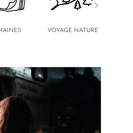
MAINES
VOYAGE NATURE
VO