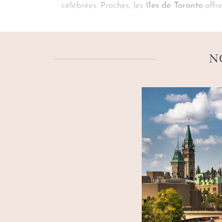
célébrées. Proches, les
îles de Toronto
offre
Non loin de là, les
chutes du Niagara
s’im
en haut de la
Tour CN
, pour un dîner raff
de la métropole cosmopolite.
N