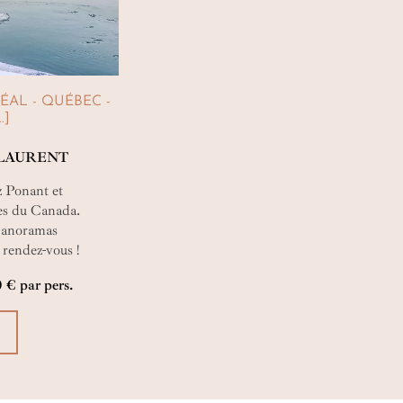
AL - QUÉBEC -
.]
-LAURENT
z Ponant et
ges du Canada.
 panoramas
 rendez-vous !
 États-Unis. Voguez
0 € par pers.
rs de cette paisible
ouvertes