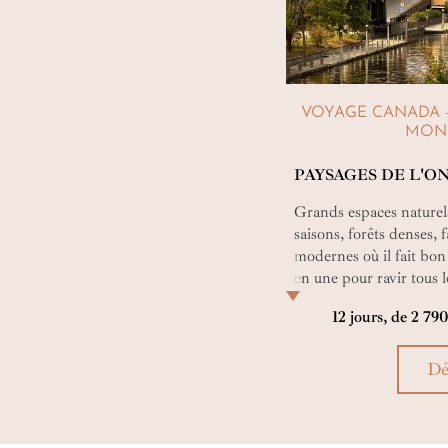
VOYAGE CANADA -
MONTR
PAYSAGES DE L'O
Grands espaces naturel
saisons, forêts denses, 
modernes où il fait bon
en une pour ravir tous 
Le rythme ? Juste comme
12 jours, de 2 79
Dé