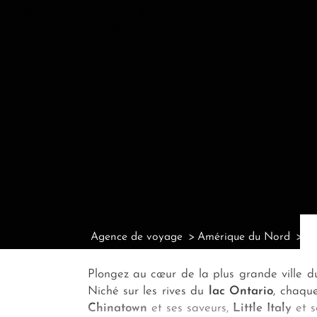
Agence de voyage
Amérique du Nord
Ag
Plongez au cœur de la plus grande ville d
Niché sur les rives du
lac Ontario
, chaqu
Chinatown
et ses saveurs,
Little Italy
et s