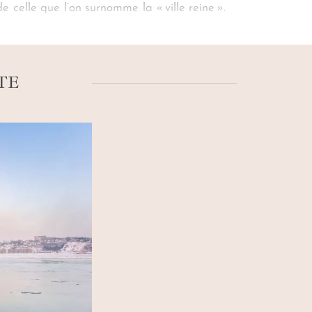
 celle que l’on surnomme la « ville reine ».
otre
voyage à Toronto sur mesure
s’achève
 une dernière fois les lumières scintillantes
TE