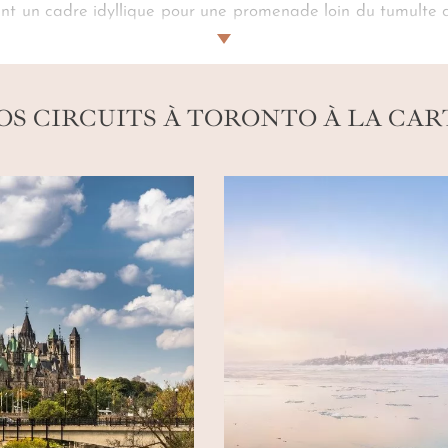
nt un cadre idyllique pour une promenade loin du tumulte de
posent avec noblesse comme une étape incontournable. V
iné organisé par notre conciergerie… L’occasion de contempler
OS CIRCUITS À TORONTO À LA CAR