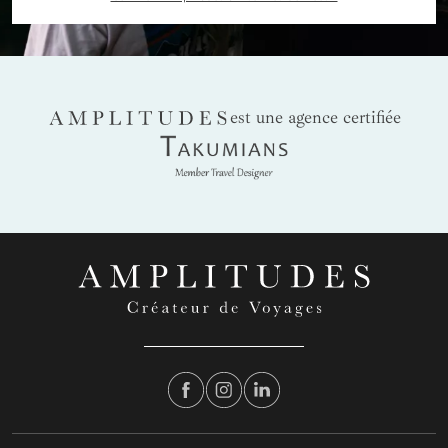
AMPLITUDES
est une agence certifiée
Takumians