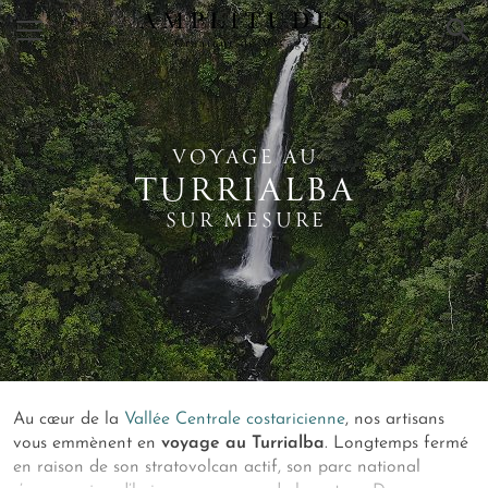
×
VOYAGE AU
TURRIALBA
SUR MESURE
Au cœur de la
Vallée Centrale costaricienne
, nos artisans
vous emmènent en
voyage au Turrialba
. Longtemps fermé
en raison de son stratovolcan actif, son parc national