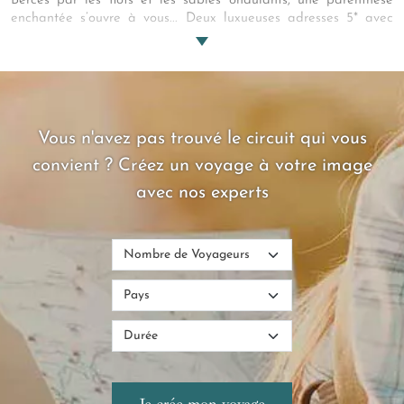
Bercés par les flots et les sables ondulants, une parenthèse
enchantée s’ouvre à vous... Deux luxueuses adresses 5* avec
pour toile de fond une nature enivrante, éblouissante. Venez
vivre la magie des trésors d’Arabie, le temps d’une escapade
onirique au cœur d’une nature méconnue.
Vous n'avez pas trouvé le circuit qui vous
convient ? Créez un voyage à votre image
avec nos experts