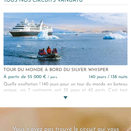
TOUS NOS CIRCUITS VANUATU
TOUR DU MONDE À BORD DU SILVER WHISPER
à partir de 55 000 €
140 jours / 138 nuits
/ pers.
Quelle exaltation ! 140 jours pour un tour du monde en bateau
unique, via 7 continents soit 32 pays et 62 ports. C’est tout
simplement du jamais vu ! Soyez parmi les 382 pionniers à
vivre cette croisière aussi luxueuse que légendaire...
Vous n'avez pas trouvé le circuit qui vous