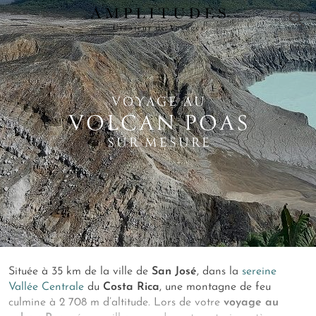
×
VOYAGE AU
VOLCAN POAS
SUR MESURE
Située à 35 km de la ville de
San José
, dans la
sereine
Vallée Centrale
du
Costa Rica
, une montagne de feu
culmine à 2 708 m d’altitude. Lors de votre
voyage au