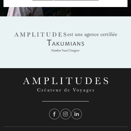
AMPLITUDES
est une agence certifiée
Takumians