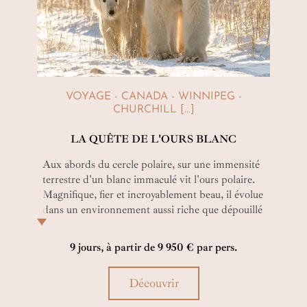
VOYAGE - CANADA - WINNIPEG -
CHURCHILL [...]
LA QUÊTE DE L'OURS BLANC
Aux abords du cercle polaire, sur une immensité
terrestre d'un blanc immaculé vit l'ours polaire.
Magnifique, fier et incroyablement beau, il évolue
dans un environnement aussi riche que dépouillé
et offre un spectacle naturel éblouissant et empli
de tendresse. C'est à cet endroit que votre
9 jours, à partir de 9 950 € par pers.
imaginaire rencontrera cette réalité
déconcertante de réalité et que vos rêves
Découvrir
d'enfants se réaliseront. Êtes-vous prêts pour
cette rencontre du troisième type ?