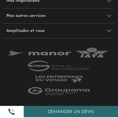
Nos inspirations
Nos autres services
Amplitudes et vous
Plan du site
DEMANDER UN DEVIS
Politique de confidentialité