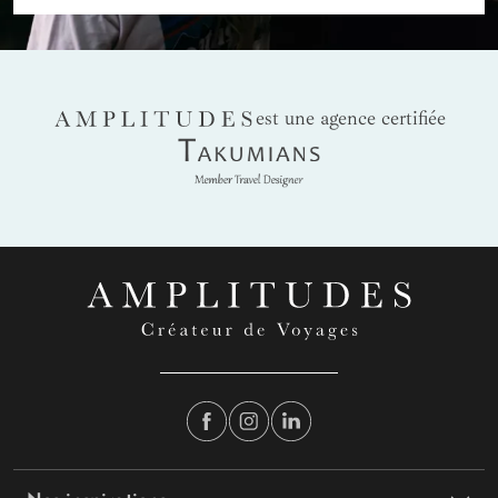
AMPLITUDES
est une agence certifiée
Takumians