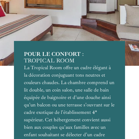
POUR LE CONFORT
POUR SON ACCÈS DIRECT AU
POUR LE CADRE
POUR LE ROMANTISME
POUR LA VUE
POUR LES VOYAGES DE NOCES
NOTRE COUP DE COEUR
POUR L'EXCLUSIVITÉ
POUR LES FAMILLES
POUR L'EXOTISME
POUR LES GRANDES
POUR L'ESPACE
:
TROPICAL ROOM
JARDIN
FAMILLES
La Tropical Room offre un cadre élégant à
la décoration conjuguant tons neutres et
couleurs chaudes. La chambre comprend un
lit double, un coin salon, une salle de bain
équipée de baignoire et d'une douche ainsi
qu'un balcon ou une terrasse s'ouvrant sur le
cadre exotique de l'établissement 4*
supérieur. Cet hébergement convient aussi
bien aux couples qu'aux familles avec un
enfant souhaitant se délecter d'un cadre
Équipements :
Équipements :