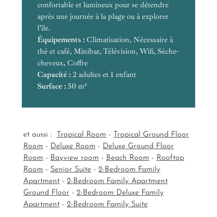
Équipements :
confortable et lumineux pour se détendre
après une journée à la plage ou à explorer
Équipements :
Équipements :
Équipements :
l’île.
Capacité :
Capacité :
Capacité :
Équipements :
Équipements :
Surface :
Surface :
Équipements :
Climatisation, Nécessaire à
Surface :
Équipements :
thé et café, Minibar, Télévision, Wifi, Sèche-
Capacité :
Capacité :
Capacité :
Équipements :
cheveux, Coffre
Surface :
Équipements :
Surface :
Surface :
Capacité :
Capacité :
Capacité :
2 adultes et 1 enfant
Capacité :
Surface :
Surface :
Surface :
50 m²
Surface :
Capacité :
Capacité :
Surface :
Surface :
et aussi :
Tropical Room
-
Tropical Ground Floor
Room
-
Deluxe Room
-
Deluxe Ground Floor
Room
-
Bayview room
-
Beach Room
-
Rooftop
Room
-
Senior Suite
-
2-Bedroom Family
Apartment
-
2-Bedroom Family Apartment
Ground Floor
-
2-Bedroom Deluxe Family
Apartment
-
2-Bedroom Family Suite