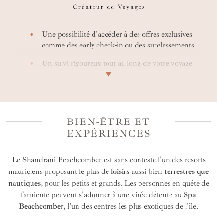
Une possibilité d'accéder à des offres exclusives
comme des early check-in ou des surclassements
Un suivi rigoureux tout au long de votre voyage
grâce à notre service de conciergerie
Une offre entièrement personnalisée et avec la
possibilité d’accéder à des tarifs privilégiés
BIEN-ÊTRE ET
Une expertise de votre créateur de voyage
spécialisé
EXPÉRIENCES
Une personnalisation du séjour selon vos envies
Le Shandrani Beachcomber est sans conteste l'un des resorts
mauriciens proposant le plus de
loisirs
aussi bien
terrestres que
nautiques
, pour les petits et grands. Les personnes en quête de
farniente peuvent s'adonner à une virée détente au
Spa
Beachcomber
, l'un des centres les plus exotiques de l'île.