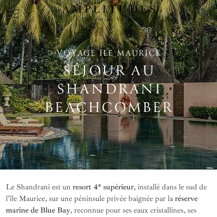
×
VOYAGE ILE MAURICE
SÉJOUR AU
SHANDRANI
BEACHCOMBER
Le Shandrani est un
resort 4* supérieur
, installé dans le sud de
l’île Maurice, sur une péninsule privée baignée par la
réserve
marine de Blue Bay
, reconnue pour ses eaux cristallines, ses