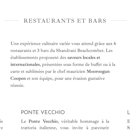
RESTAURANTS ET BARS
Une expérience culinaire variée vous attend grâce aux 6
restaurants et 3 bars du Shandrani Beachcomber. Les
établissements proposent des
saveurs locales et
internationales
, présentées sous forme de buffet ou à la
carte et sublimées par le chef mauricien
Mooroogun
Coopen
et son équipe, pour une évasion gustative
réussie.
PONTE VECCHIO
L
is
Le
Ponte Vecchio
, véritable hommage à la
E
re
trattoria italienne, vous invite à parcourir
S