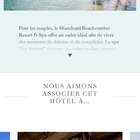
Pour les couples, le Shandrani Beachcomber
Resort & Spa offre un cadre idéal afin de vivre
des moments de détente et de complicité. Le
spa
“La Source”
propose des
soins en duo
, comme
des
massages aux huiles parfumées
, des bains à
remous privés ou encore des séances de hammam
et sauna pour se relaxer ensemble. Les amoureux
peuvent débuter la journée par une balade sur la
plage, face au lever du soleil, dans une
NOUS AIMONS
atmosphère idyllique. Côté gastronomie, offrez-
ASSOCIER CET
vous un
dîner romantique
les pieds dans le sable
HÔTEL À...
ou optez pour une expérience culinaire raffinée
dans l’un des
restaurants signature,
comme Le
Boucanier pour une cuisine gourmande au bord
de l’eau, ou Teak Elephant pour une soirée
thaïlandaise intime.