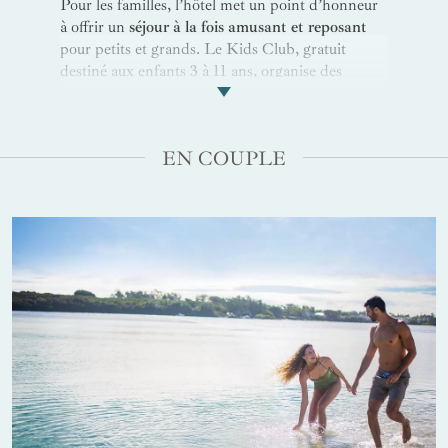
Pour les familles, l’hôtel met un point d’honneur
à offrir un
séjour à la fois amusant et reposant
pour petits et grands. Le Kids Club, gratuit
destiné aux enfants 3 à 11 ans, organise des
activités variées : chasses au trésor, construction
de châteaux de sable, ateliers créatifs et initiation
au
snorkeling
. Pour les bambins, un Petit Club
EN COUPLE
est disponible dès 2 ans (avec supplément), et un
service de baby-sitting peut être réservé. Les
plages calmes et peu profondes sont parfaites
pour des baignades en toute sécurité, tandis que
les
sports aquatiques
gratuits comme le kayak, le
bateau à pédale ou la planche à voile sont
accessibles aux familles. Les plus grands peuvent
s’essayer au
ski nautique
ou partir ensemble en
bateau à fond de verre pour observer la vie
marine. Sur terre,
les courts de tennis,
le golf de 9
trous
, les balades sur la péninsule et les excursions
organisées permettent de passer du temps de
qualité en famille tout en découvrant les
somptueux
paysages du sud mauricien
.