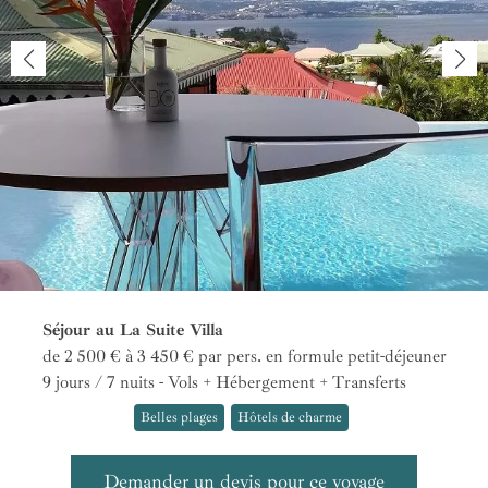
Séjour au La Suite Villa
de 2 500 € à 3 450 €
par pers.
en formule petit-déjeuner
9 jours / 7 nuits - Vols + Hébergement + Transferts
Belles plages
Hôtels de charme
Demander un devis pour ce voyage