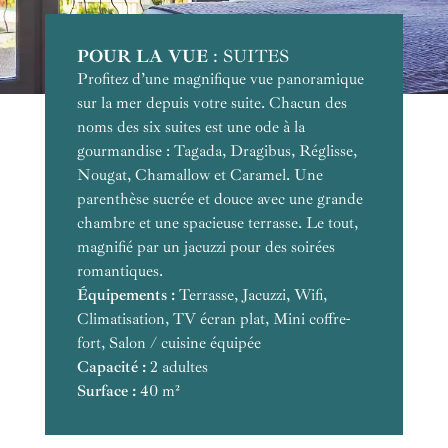
POUR LA VUE
NOTRE COUP DE COEUR
POUR LA DÉTENTE
POUR LE GRAND LUXE
POUR L'EXCLUSIVITÉ
: SUITES
Profitez d’une magnifique vue panoramique
sur la mer depuis votre suite. Chacun des
noms des six suites est une ode à la
gourmandise : Tagada, Dragibus, Réglisse,
Nougat, Chamallow et Caramel. Une
parenthèse sucrée et douce avec une grande
chambre et une spacieuse terrasse. Le tout,
magnifié par un jacuzzi pour des soirées
romantiques.
Équipements :
Équipements :
Équipements :
Équipements :
Terrasse, Jacuzzi, Wifi,
Équipements :
Climatisation, TV écran plat, Mini coffre-
fort, Salon / cuisine équipée
Capacité :
Capacité :
Capacité :
Capacité :
2 adultes
Surface :
Surface :
Capacité :
Surface :
Surface :
40 m²
Surface :