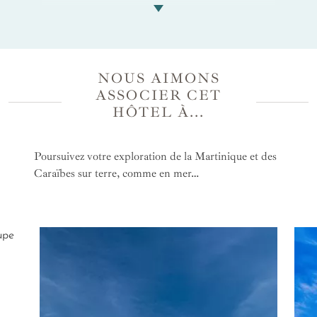
calme, l’hôtel vous permet un séjour relaxant.
Détendez-vous lors d’un massage en duo face à la
mer au spa puis dégustez un repas gastronomique
avec une vue panoramique sous le ciel étoilé.
Romantisme et découverte sont au rendez-vous à
NOUS AIMONS
quelques pas des très belles plages de la côte ouest
ASSOCIER CET
et de leurs magnifiques couchers de soleil.
HÔTEL À...
Poursuivez votre exploration de la Martinique et des
Caraïbes sur terre, comme en mer…