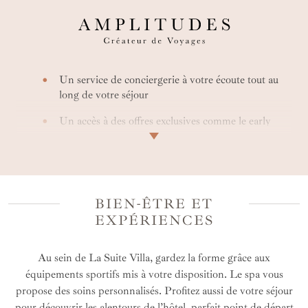
Un service de conciergerie à votre écoute tout au
long de votre séjour
Un accès à des offres exclusives comme le early
check-in et le surclassement
Un séjour entièrement personnalisé avec des
tarifs privilégiés
BIEN-ÊTRE ET
Une expertise de votre artisan créateur de voyage
EXPÉRIENCES
Un circuit en Martinique comprenant cet hôtel
Au sein de La Suite Villa, gardez la forme grâce aux
équipements sportifs mis à votre disposition. Le spa vous
propose des soins personnalisés. Profitez aussi de votre séjour
pour découvrir les alentours de l’hôtel, parfait point de départ