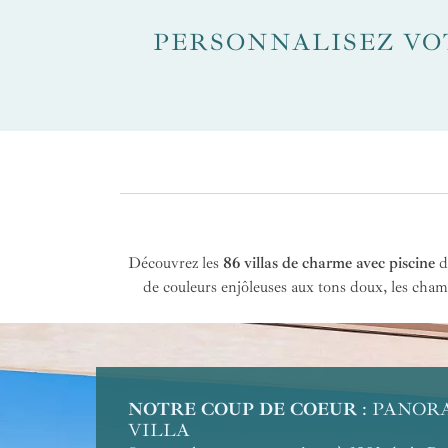
PERSONNALISEZ VOT
Découvrez les
86 villas de charme avec piscine
de
de couleurs enjôleuses aux tons doux, les cham
NOTRE COUP DE COEUR
POUR LA NATURE
POUR LES COUPLES
POUR L'APAISEMENT
POUR LA VUE
POUR LE CONFORT
POUR LES FAMILLES
POUR L'EXCLUSIVITÉ
: PANOR
VILLA