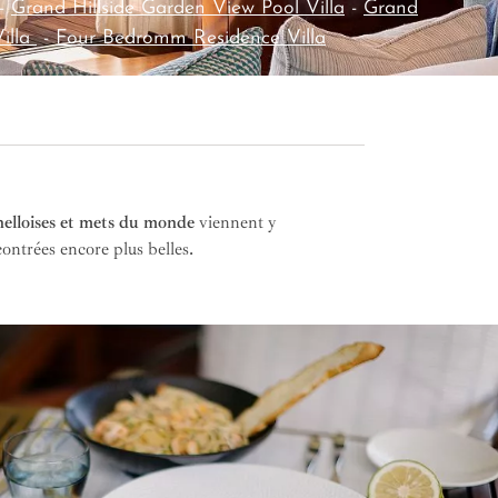
-
Grand Hillside Garden View Pool Villa
-
Grand
illa
-
Four Bedromm Residence Villa
chelloises et mets du monde
viennent y
ontrées encore plus belles.