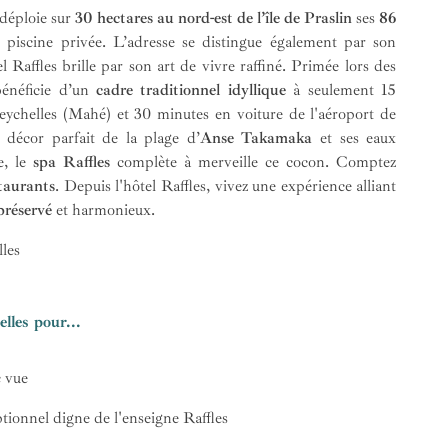
 déploie sur
30 hectares au nord-est de l’île de Praslin
ses
86
piscine privée. L’adresse se distingue également par son
el Raffles brille par son art de vivre raffiné. Primée lors des
bénéficie d’un
cadre traditionnel idyllique
à seulement 15
Seychelles (Mahé) et 30 minutes en voiture de l'aéroport de
e décor parfait de la plage d’
Anse Takamaka
et ses eaux
se, le
spa Raffles
complète à merveille ce cocon. Comptez
taurants
. Depuis l'hôtel Raffles, vivez une expérience alliant
préservé
et
harmonieux.
les
lles pour...
c vue
ionnel digne de l'enseigne Raffles