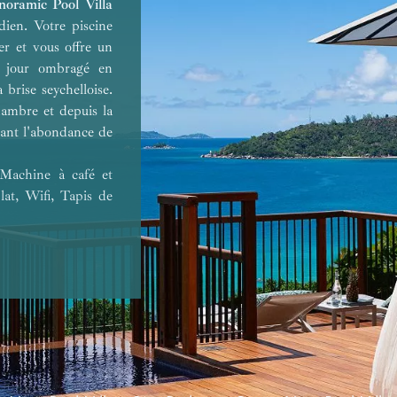
idence Villa
r l'océan Indien
noramic Pool Villa
ue sur l'océan
dien. Votre piscine
 mer
ew Pool Villa
Grand Panoramic
Hillside
er et vous offre un
e jour ombragé en
Les flots en
 brise seychelloise.
hambre et depuis la
ssant l'abondance de
 Machine à café et
lat, Wifi, Tapis de