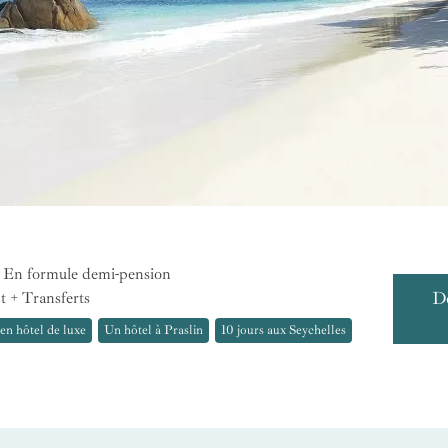
En formule demi-pension
D
t + Transferts
en hôtel de luxe
Un hôtel à Praslin
10 jours aux Seychelles