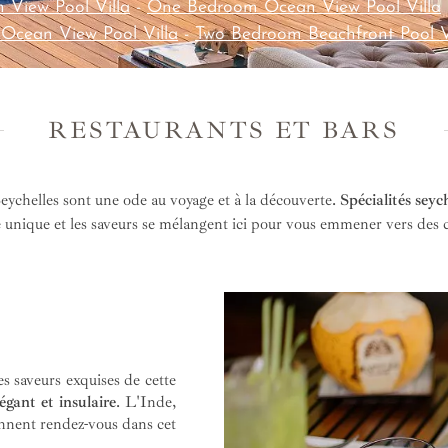
n View Pool Villa
-
One Bedroom Ocean View Pool Villa
Ocean View Pool Villa
-
Two Bedroom Beachfront Pool V
RESTAURANTS ET BARS
Seychelles sont une ode au voyage et à la découverte.
Spécialités sey
re unique et les saveurs se mélangent ici pour vous emmener vers des c
es saveurs exquises de cette
égant et insulaire
. L'Inde,
onnent rendez-vous dans cet