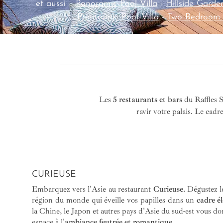
et aussi :
Panoramic Pool Villa
-
Hillside Garde
Panoramic Pool Villa
-
Two Bedroom 
Les
5 restaurants et bars
du Raffles 
ravir votre palais. Le cad
CURIEUSE
Embarquez vers l'Asie au restaurant
Curieuse
. Dégustez l
région du monde qui éveille vos papilles dans un
cadre él
la Chine, le Japon et autres pays d'Asie du sud-est vous d
espace à l'
ambiance feutrée et romantique
.