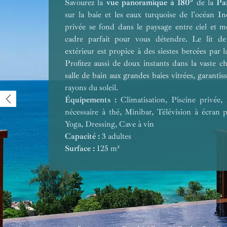
Savourez la
Two Bedroom Ocean View Pool Villa
Two Bedroom Beachfront Pool Villa
vue panoramique à 180°
Four Bedroom Res
vue imprenable su
de la
Pa
v
sur la baie et les eaux turquoise de l'océan In
Grand Hillside Garden View Pool Villa
situé à quelque pas du front de
One Bedroom Ocean Vi
privée se fond dans le paysage entre ciel et m
Garden View Pool Villa
Pool Villa
cadre parfait pour vous détendre. Le lit d
extérieur est propice à des siestes bercées par la
toile de fond
Profitez aussi de doux instants dans la vaste c
l'océan à l'horizon
salle de bain aux grandes baies vitrées, garanti
rayons du soleil.
Équipements :
Équipements :
Équipements :
Équipements :
Équipements :
Climatisation, Piscine privée,
nécessaire à thé, Minibar, Télévision à écran p
Capacité :
Équipements :
Équipements :
Équipements :
Yoga, Dressing, Cave à vin
Surface :
Capacité :
Capacité :
Capacité :
Capacité :
3 adultes
Surface :
Surface :
Surface :
Capacité :
Surface :
Capacité :
Capacité :
125 m²
Surface :
Surface :
Surface :