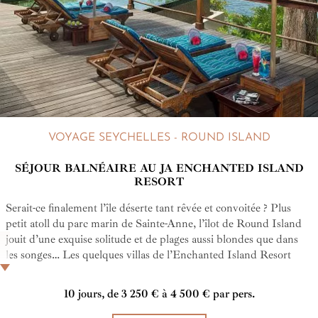
VOYAGE SEYCHELLES - ROUND ISLAND
SÉJOUR BALNÉAIRE AU JA ENCHANTED ISLAND
RESORT
Serait-ce finalement l’île déserte tant rêvée et convoitée ? Plus
petit atoll du parc marin de Sainte-Anne, l’îlot de Round Island
jouit d’une exquise solitude et de plages aussi blondes que dans
les songes… Les quelques villas de l’Enchanted Island Resort
vous invitent à venir retrouver ce paradis perdu…
10 jours, de 3 250 € à 4 500 € par pers.