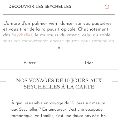
DÉCOUVRIR LES SEYCHELLES
L'ombre d'un palmier vient danser sur vos paupières
et vous tirer de la torpeur tropicale. Chuchotement
des
Seychelles
, le murmure du ressac, celui du sable
sous vos mouvements encore gourds vous ramène au
présent, à votre
voyage de 10 jours aux Seychelles
.
Étirez-vous avec bonheur, les heures sont longues au
paradis. Vous avez le temps. Celui d'une plongée avec
Filtrer
Trier
les raies Manta. Celui d'un atelier de cuisine créole,
privatisé par notre conciergerie. Celui même d'une
nouvelle sieste, peut-être dans les draps de lin de
NOS VOYAGES DE 10 JOURS AUX
votre villa cette fois, les fenêtres grandes ouvertes...
SEYCHELLES À LA CARTE
Un
voyage de 10 jours aux Seychelles sur mesure
par nos soins se doit de vous ressembler comme de
vous offrir l'essence de ces îles oniriques. Combien
À quoi ressemble un voyage de 10 jours sur mesure
d'escales, quel décor vient faire sourire votre
aux Seychelles ? En amoureux, c'est une escapade
imagination, dites-nous tout, nous faisons le reste.
romantique. En famille, c'est une douce odyssée. En