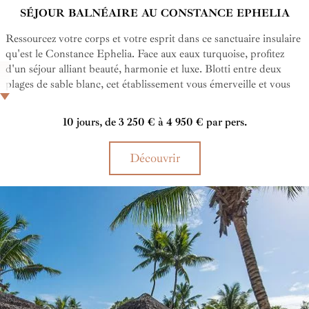
SÉJOUR BALNÉAIRE AU CONSTANCE EPHELIA
Ressourcez votre corps et votre esprit dans ce sanctuaire insulaire
qu'est le Constance Ephelia. Face aux eaux turquoise, profitez
d'un séjour alliant beauté, harmonie et luxe. Blotti entre deux
plages de sable blanc, cet établissement vous émerveille et vous
relaxe. La nature et le confort ne font qu'un dans cet hôtel des
Seychelles.
10 jours, de 3 250 € à 4 950 € par pers.
Découvrir