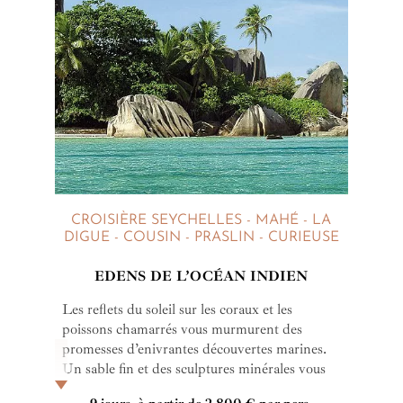
CROISIÈRE SEYCHELLES - MAHÉ - LA
DIGUE - COUSIN - PRASLIN - CURIEUSE
EDENS DE L’OCÉAN INDIEN
Les reflets du soleil sur les coraux et les
poissons chamarrés vous murmurent des
promesses d’enivrantes découvertes marines.
Un sable fin et des sculptures minérales vous
attendent dès la sortie de l’Océan, notamment