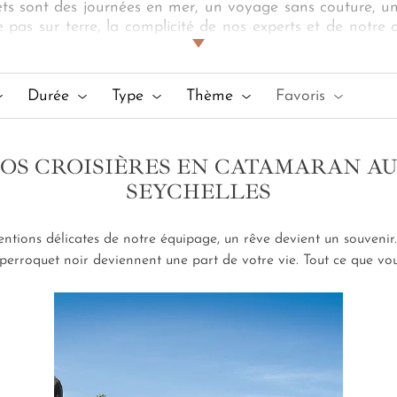
ajets sont des journées en mer, un voyage sans couture, u
pas sur terre, la complicité de nos experts et de notre c
e
Curieuse
, nous tenons la barre, vos rêves en boussol
 dans une crique de la côte d'or pour absorber cette par
éraire, vous vivez l'expérience de l'intime et du grandiose
Durée
Type
Thème
Favoris
OS CROISIÈRES EN CATAMARAN A
SEYCHELLES
tentions délicates de notre équipage, un rêve devient un souvenir
u perroquet noir deviennent une part de votre vie. Tout ce que vo