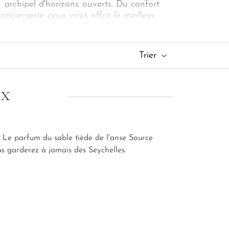
n archipel d'horizons ouverts. Du confort
onciergerie pour vous offrir le meilleur…
e pour une
croisière en catamaran aux
t riche, prégnante et enivrante de l'âme
 enlacés.
Trier
UX
. Le parfum du sable tiède de l'anse Source
us garderez à jamais des Seychelles.