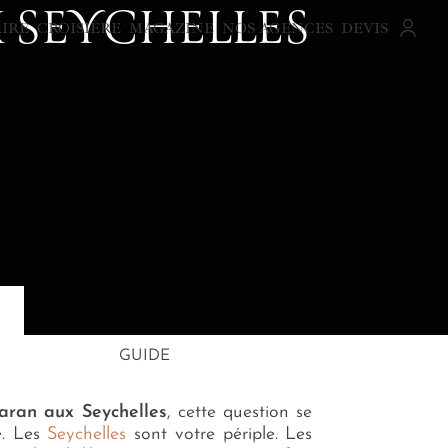
 SEYCHELLES
AIRE
CROISIÈRE
MAGAZINE
NOS AGENCES
DEVIS
GUIDE
aran aux Seychelles
, cette question se
e. Les
Seychelles
sont votre périple. Les