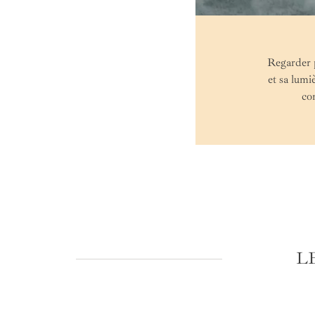
Regarder p
et sa lum
co
L