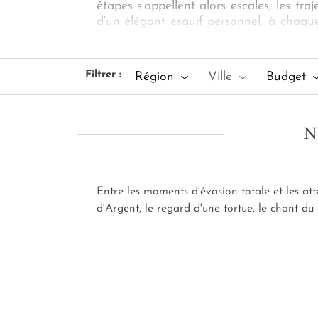
étapes s'appellent alors escales, les tr
d'un élégant esquif personnel, à chaque 
De l'incontournable
Mahé
à l'éponym
Seychelles sur mesure
. Jetez l'ancre
seychelloise. Vous ne suivez plus un itin
Filtrer :
Région
Ville
Budget
N
Entre les moments d'évasion totale et les at
d'Argent, le regard d'une tortue, le chant d