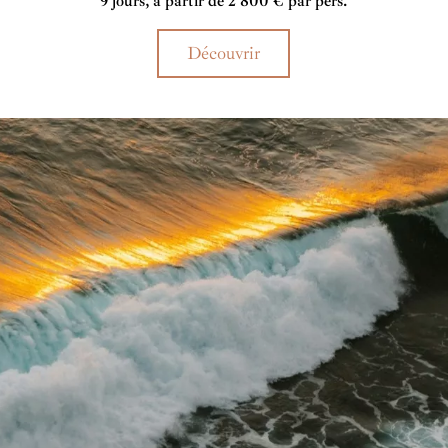
9 jours, à partir de 2 800 € par pers.
à l’Anse Lazio, où mouille, en cet instant votre
charmant catamaran. Bienvenue aux
Seychelles….
Découvrir