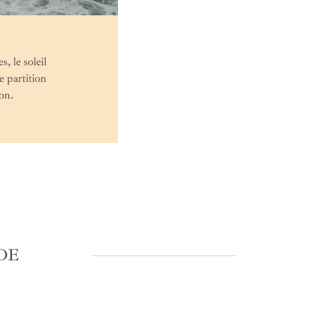
, le soleil
 partition
on.
DE