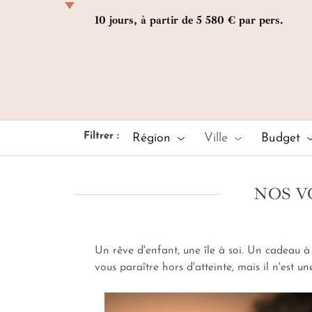
éblouissante. Les hébergements sont spacieux et se
10 jours, à partir de 5 580 € par pers.
distinguent par une décoration aux notes créoles.
Le cadre paradisiaque permet de s'adonner à des
loisirs balnéaires jonglant entre découverte et
farniente. Ce petit paradis vous émerveillera tout au
long de votre escapade.
Filtrer :
Région
Ville
Budget
NOS V
Un rêve d'enfant, une île à soi. Un cadeau à
vous paraître hors d'atteinte, mais il n'est 