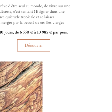
rêve d’être seul au monde, de vivre sur une
 déserte, c’est tentant ! Baigner dans une
ce quiétude tropicale et se laisser
merger par la beauté de ces îles vierges
rées dans l’océan, voilà le privilège que vous
10 jours, de 6 550 € à 10 985 € par pers.
re ce combiné mariant deux luxueux hôtels
x peu nombreux bungalows.
Découvrir