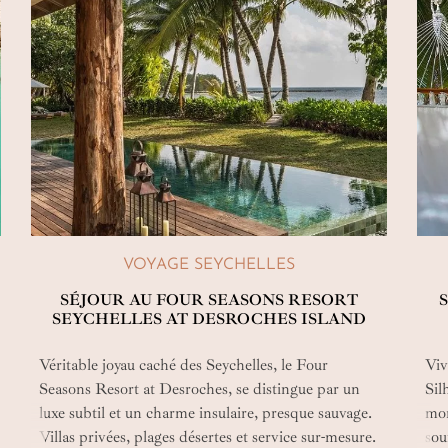
VOYAGE SEYCHELLES
SÉJOUR AU FOUR SEASONS RESORT
SEYCHELLES AT DESROCHES ISLAND
Véritable joyau caché des Seychelles, le Four
Viv
Seasons Resort at Desroches, se distingue par un
Sil
luxe subtil et un charme insulaire, presque sauvage.
mon
Villas privées, plages désertes et service sur-mesure.
sou