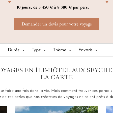
Chaque détail est pensé pour sublimer votre
tro
10 jours, de 5 450 € à 8 380 € par pers.
escapade. L'établissement 5* vous offre des
Sil
expériences hors du temps, entre raffinement et
plu
excursions, pour vivre intensément l'instant présent
Demander un devis pour votre voyage
avec vos proches.
Durée
Type
Thème
Favoris
OYAGES EN ÎLE-HÔTEL AUX SEYCHE
LA CARTE
 se faire une fois dans la vie. Mais comment trouver ces paradi
une de ces perles que nos créateurs de voyages ne soient prêts à d