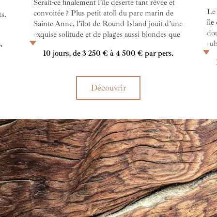
Serait-ce finalement l’île déserte tant rêvée et
Le 
convoitée ? Plus petit atoll du parc marin de
ts.
île
Sainte-Anne, l’îlot de Round Island jouit d’une
dou
exquise solitude et de plages aussi blondes que
ces
sub
.
dans les songes… Les quelques villas de
llez
10 jours, de 3 250 € à 4 500 € par pers.
éga
l’Enchanted Island Resort vous invitent à
du
off
venir retrouver ce paradis perdu…
au
Découvrir