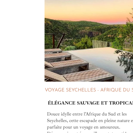
VOYAGE SEYCHELLES - AFRIQUE DU 
ÉLÉGANCE SAUVAGE ET TROPICA
Douce idylle entre l’Afrique du Sud et les
Seychelles, cette escapade en pleine nature e
parfaite pour un voyage en amoureux.