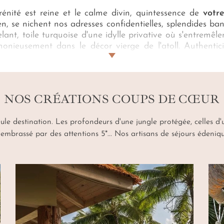
érénité est reine et le calme divin, quintessence de
votre
n, se nichent nos adresses confidentielles, splendides ban
nt, toile turquoise d'une idylle privative où s'entremêlent
onieusement dans le décor vierge de l'atoll. Authentici
de votre écrin tropical. Cousu-main, nos Travel Planners
, couplée à l'hospitalité seychelloise légendaire, ni
des temps modernes, savourez ces attentions soignées
re,
douce étreinte balnéaire...
NOS CRÉATIONS COUPS DE CŒUR
ule destination. Les profondeurs d'une jungle protégée, celles d'u
mbrassé par des attentions 5*... Nos artisans de séjours édeniques