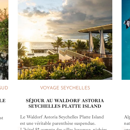
SUD
VOYAGE SEYCHELLES
LE
SÉJOUR AU WALDORF ASTORIA
SEYCHELLES PLATTE ISLAND
Le Waldorf Astoria Seychelles Platte Island
Alp
st
est une véritable parenthèse suspendue.
nat
L'hôtel 5* compte des villas luxueuse, nichées
une