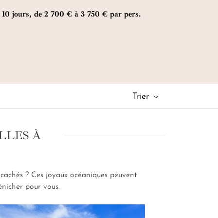
picale. Les luxueuses villas du Niva Labriz
10 jours, de 2 700 € à 3 750 € par pers.
houette flirtent ici avec une nature préservée et
sieurs kilomètres de littoral...
Trier
LLES À
s cachés ? Ces joyaux océaniques peuvent
énicher pour vous.