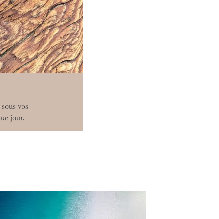
e sous vos
que jour.