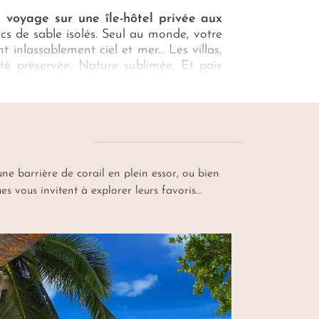
 voyage sur une île-hôtel privée aux
cs de sable isolés. Seul au monde, votre
 inlassablement ciel et mer... Les villas,
té préservée. Nature sublimée. Et paix
 en façonnent l'étoffe insulaire. Notre
mbe votre retraite édénique d'une aura
 au cours de votre
voyage sur une île-
ne barrière de corail en plein essor, ou bien
 vous invitent à explorer leurs favoris...