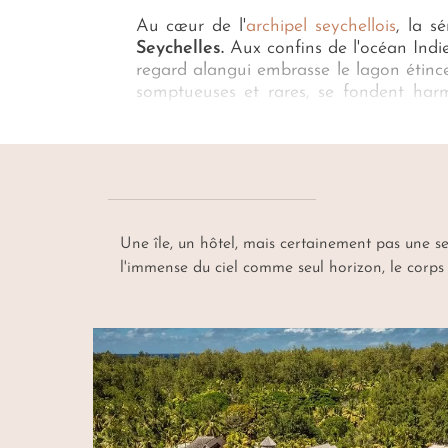
Au cœur de l'
archipel seychellois
, la s
Seychelles.
Aux confins de l'océan Indie
regard alangui embrasse le lagon étincela
somptueuses et rares, se fondent harm
retrouvée. Tels sont les maitres-mots 
conciergerie, attentive et prévenante
mémorable. Comme un Robinson Crusoé 
hôtel privée aux Seychelles sur mesu
Une île, un hôtel, mais certainement pas une se
l'immense du ciel comme seul horizon, le corps e