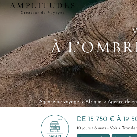
À L’OMBR
Agence de voyage
Afrique
Agence de vo
DE 15 750 € À 19 
10 jours / 8 nuits - Vols + Trans