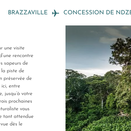
BRAZZAVILLE
CONCESSION DE NDZ
r une visite
 d’une rencontre
es sapeurs de
 la piste de
n préservée de
ci, entre
, jusqu’à votre
rois prochaines
aturaliste vous
re tant attendue
évue dès le