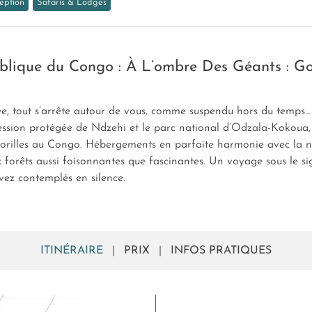
eption
Safaris & Lodges
blique du Congo : À L’ombre Des Géants : Go
, tout s’arrête autour de vous, comme suspendu hors du temps… 
ession protégée de Ndzehi et le parc national d’Odzala-Kokoua, 
rilles au Congo. Hébergements en parfaite harmonie avec la na
orêts aussi foisonnantes que fascinantes. Un voyage sous le si
ez contemplés en silence.
ITINÉRAIRE
|
PRIX
|
INFOS PRATIQUES