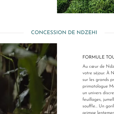
CONCESSION DE NDZEHI
FORMULE TOU
Au cœur de Ndze
votre séjour. À 
sur les grands p
primatologue M
un univers discr
feuillages, jume
souffle… Un gori
grimpe lentement