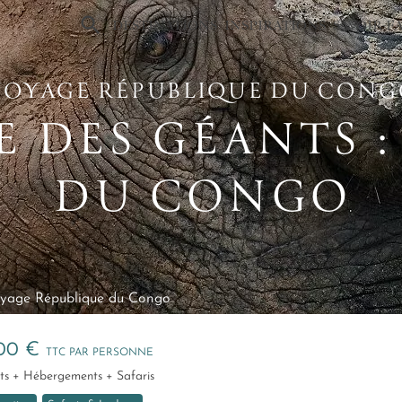
×
DESTINATIONS
INSPIRATIONS
SAVOIR-F
VOYAGE RÉPUBLIQUE DU CON
E DES GÉANTS :
DU CONGO
yage République du Congo
500 €
TTC PAR PERSONNE
ferts + Hébergements + Safaris