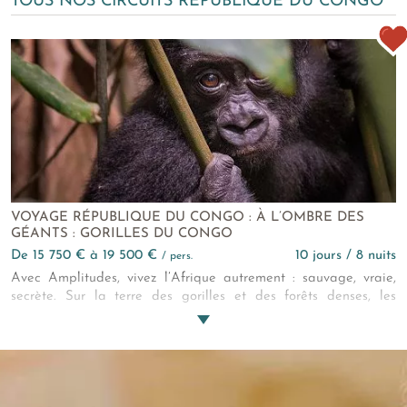
TOUS NOS CIRCUITS RÉPUBLIQUE DU CONGO
VOYAGE RÉPUBLIQUE DU CONGO : À L’OMBRE DES
GÉANTS : GORILLES DU CONGO
de 15 750 € à 19 500 €
10 jours / 8 nuits
/ pers.
Avec Amplitudes, vivez l’Afrique autrement : sauvage, vraie,
secrète. Sur la terre des gorilles et des forêts denses, les
safaris prennent une toute autre tournure. Tels des rois discrets
en majesté, ils règnent dans une jungle totalement préservée…
Cap sur la République du Congo !