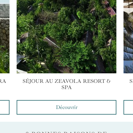
RA
SÉJOUR AU ZEAVOLA RESORT &
S
SPA
Découvrir