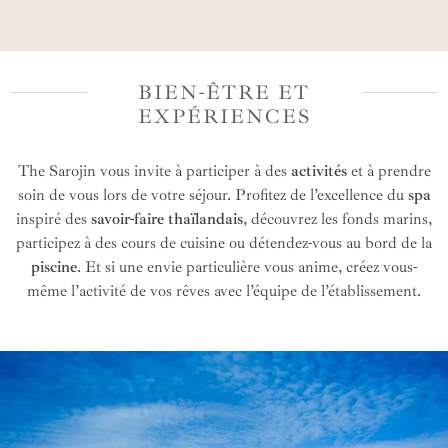
enregistrement anticipé, départ tardif,
surclassements.
L’accès à des promotions spéciales et des prix
BIEN-ÊTRE ET
avantageux.
EXPÉRIENCES
Les recommandations de lieux et moments
insolites pour agrémenter votre séjour en
The Sarojin vous invite à participer à des
activités
et à prendre
Thaïlande.
soin de vous lors de votre séjour. Profitez de l’excellence du
spa
La possibilité d'inclure cet hôtel dans un séjour
inspiré des
savoir-faire thaïlandais
, découvrez les fonds marins,
personnalisé.
participez à des cours de cuisine ou détendez-vous au bord de la
piscine
. Et si une envie particulière vous anime, créez vous-
même l’activité de vos rêves avec l’équipe de l’établissement.