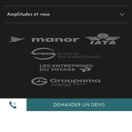
Amplitudes et vous
Plan du site
DEMANDER UN DEVIS
Politique de confidentialité
Gestion des cookies
Mentions légales