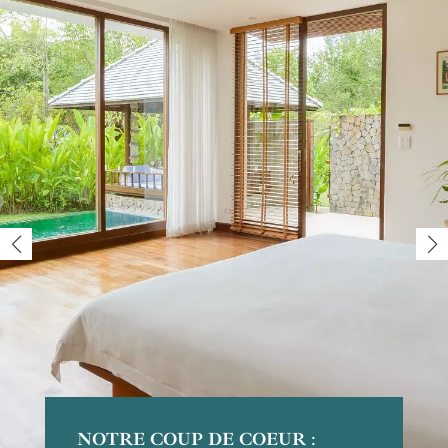
NOTRE COUP DE COEUR
POUR LES COUPLES
POUR LA SIMPLICITÉ
POUR LA TRANQUILITÉ
: