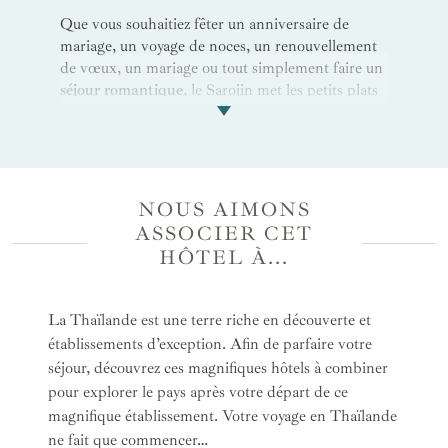
Que vous souhaitiez fêter un anniversaire de
mariage, un voyage de noces, un renouvellement
de vœux, un mariage ou tout simplement faire un
séjour romantique
, le Sarojin met les petits plats
dans les grands pour créer pour vous des
moments magiques à deux
. Dans le
cadre
enchanteur
des jardins tropicaux et de la plage
paradisiaque de
Coconut Beach
, profitez de doux
instants en amoureux. Profitez des belles journées
NOUS AIMONS
ensoleillées pour faire une sortie en bateau privée
ASSOCIER CET
afin de découvrir la vie sous-marine colorée.
HÔTEL À...
Évadez-vous lors de randonnées enchantées ou
partez à la rencontre de la
faune et de la flore
endémiques
. En fin de journée, accordez-vous un
La Thaïlande est une terre riche en découverte et
instant de
soins en duo
au spa avec le forfait «
établissements d’exception. Afin de parfaire votre
Nature's Midday Haven » dans votre salle de soin
séjour, découvrez ces magnifiques hôtels à combiner
privée pour 4 heures de soins. Pour le dîner,
pour explorer le pays après votre départ de ce
réservez une expérience intime unique aux
magnifique établissement. Votre voyage en Thaïlande
chandelles dans le lieu privé de votre choix : la
ne fait que commencer…
plage de sable blanc, la cascade dans la jungle, un