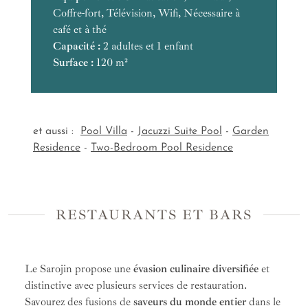
Coffre-fort, Télévision, Wifi, Nécessaire à
Capacité :
Surface :
café et à thé
Surface :
Capacité :
2 adultes et 1 enfant
Surface :
120 m²
et aussi :
Pool Villa
-
Jacuzzi Suite Pool
-
Garden
Residence
-
Two-Bedroom Pool Residence
RESTAURANTS ET BARS
Le Sarojin propose une
évasion culinaire diversifiée
et
distinctive avec plusieurs services de restauration.
Savourez des fusions de
saveurs du monde entier
dans le