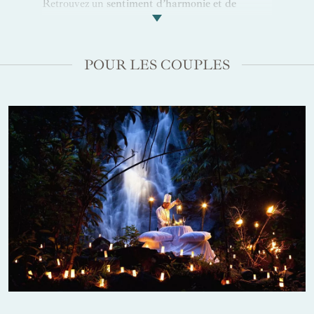
Retrouvez un
sentiment d’harmonie et de
sérénité
en
prenant soin de vous
avec les
différents soins possibles au
Pathways Spa
.
Grâce aux savoir-faire thaïlandais, prenez du
POUR LES COUPLES
temps pour vous avec des massages ou soins du
visage naturels confectionnés à partir
d’ingrédients locaux. Pratiquez également le yoga
et la méditation pour
vous reconnecter avec vos
énergies
, en groupe ou seul pour une
expérience
personnalisée
. Une fois relaxé, votre journée se
termine par un dîner selon vos envies dans
l’un
des deux restaurants de l’hôtel
pour déguster des
plats d’exception en toute tranquillité.