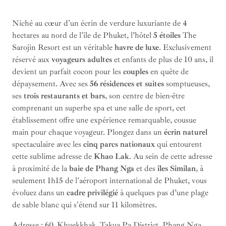
Niché au cœur d'un écrin de verdure luxuriante de 4
hectares au nord de l'île de Phuket, l’hôtel
5 étoiles
The
Sarojin Resort est un véritable
havre de luxe
. Exclusivement
réservé aux
voyageurs adultes
et enfants de plus de 10 ans, il
devient un parfait cocon pour les
couples
en quête de
dépaysement. Avec ses
56 résidences et suites
somptueuses,
ses
trois restaurants et bars
, son centre de bien-être
comprenant un superbe spa et une salle de sport, cet
établissement offre une expérience remarquable, cousue
main pour chaque voyageur. Plongez dans un
écrin naturel
spectaculaire avec les
cinq parcs nationaux
qui entourent
cette sublime adresse de
Khao Lak
. Au sein de cette adresse
à proximité de la
baie de Phang Nga
et des
îles Similan
, à
seulement 1h15 de l'aéroport international de Phuket, vous
évoluez dans un
cadre privilégié
à quelques pas d’une plage
de sable blanc qui s'étend sur 11 kilomètres.
Adresse : 60, Khuekkhak, Takua Pa District, Phang Nga