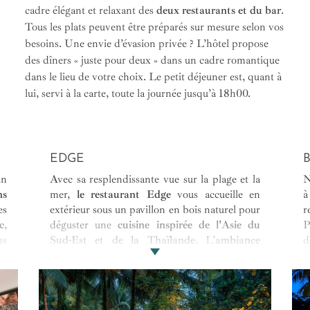
cadre élégant et relaxant des
deux restaurants et du bar
.
Tous les plats peuvent être préparés sur mesure selon vos
besoins. Une envie d’évasion privée ? L’hôtel propose
des dîners « juste pour deux » dans un cadre romantique
dans le lieu de votre choix. Le petit déjeuner est, quant à
lui, servi à la carte, toute la journée jusqu’à 18h00.
EDGE
in
Avec sa resplendissante vue sur la plage et la
N
ns
mer,
le restaurant Edge
vous accueille en
à
es
extérieur sous un pavillon en bois naturel pour
r
c
,
déguster une
cuisine inspirée de l'Asie du
P
ns
Sud-Est et de la Thaïlande
. L’
ambiance
d
nt
confortable et chic
vous transporte vers un
d
re
moment unique pour l’esprit et les papilles.
d
és
Les lumières tamisées et les tables finement
p
el
dressées apportent un
cadre enchanteur
et
m