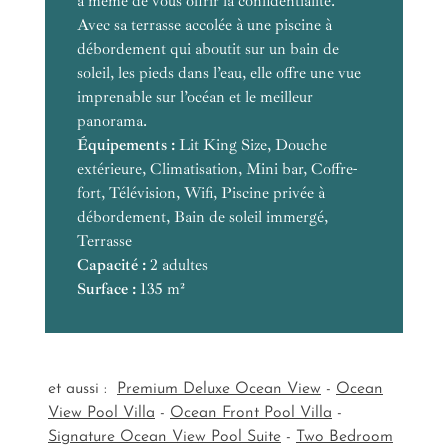
à même de vous offrir la confidentialité.
Avec sa terrasse accolée à une piscine à
débordement qui aboutit sur un bain de
Équipements :
soleil, les pieds dans l’eau, elle offre une vue
imprenable sur l’océan et le meilleur
panorama.
Équipements :
Équipements :
Lit King Size, Douche
Équipements :
Capacité :
extérieure, Climatisation, Mini bar, Coffre-
Surface :
fort, Télévision, Wifi, Piscine privée à
Équipements :
débordement, Bain de soleil immergé,
Terrasse
Capacité :
Capacité :
Capacité :
Surface :
2 adultes
Surface :
Surface :
Capacité :
135 m²
Surface :
et aussi :
Premium Deluxe Ocean View
-
Ocean
View Pool Villa
-
Ocean Front Pool Villa
-
Signature Ocean View Pool Suite
-
Two Bedroom