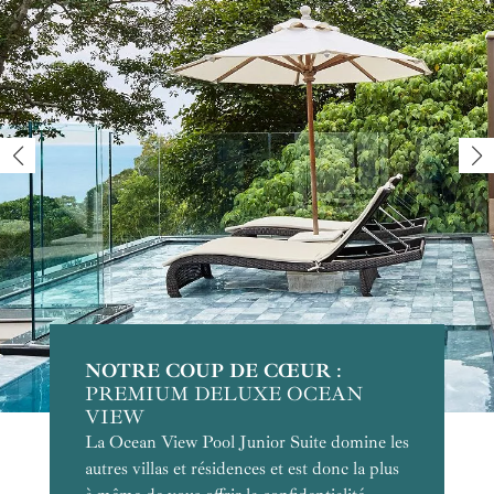
NOTRE COUP DE CŒUR
POUR LES COUPLES
POUR LA PLAGE
POUR L'EXCLUSIVITÉ
POUR LA CONVIVIALITÉ
:
PREMIUM DELUXE OCEAN
VIEW
La Ocean View Pool Junior Suite domine les
autres villas et résidences et est donc la plus