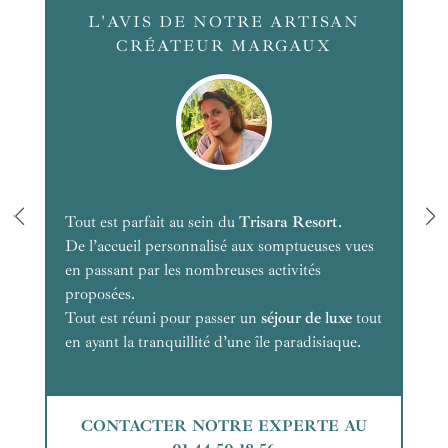
L'AVIS DE NOTRE ARTISAN
CRÉATEUR MARGAUX
Tout est parfait au sein du
Trisara Resort
.
De l’accueil personnalisé aux somptueuses vues
en passant par les nombreuses activités
proposées.
Tout est réuni pour passer un
séjour de luxe
tout
en ayant la tranquillité d’une île paradisiaque.
CONTACTER NOTRE EXPERTE AU