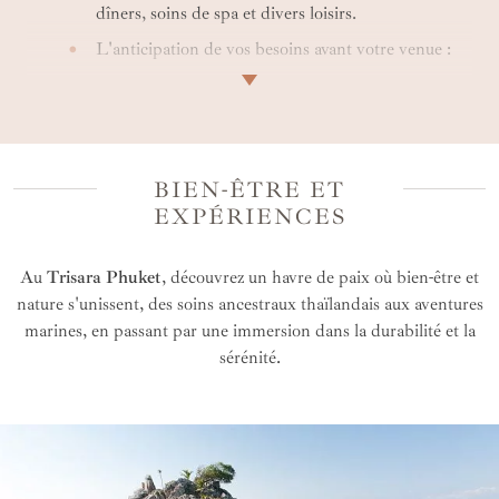
dîners, soins de spa et divers loisirs.
L'anticipation de vos besoins avant votre venue :
enregistrement anticipé, départ tardif,
surclassements...
L’accès à des promotions uniques et à des prix
préférentiels.
BIEN-ÊTRE ET
Nos suggestions locales et expériences originales
EXPÉRIENCES
pour votre séjour.
La possibilité d'intégrer cet hôtel dans un voyage
Au
Trisara Phuket
, découvrez un havre de paix où bien-être et
personnalisé.
nature s'unissent, des soins ancestraux thaïlandais aux aventures
marines, en passant par une immersion dans la durabilité et la
sérénité.