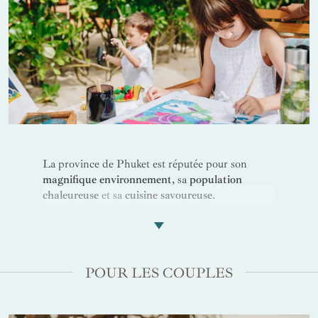
La province de Phuket est réputée pour son
magnifique environnement
, sa
population
chaleureuse
et sa
cuisine savoureuse
.
L’hôtel
Trisara
est particulièrement adapté pour
les enfants de tout âge car il propose différentes
structures, le
Trisara Kids
, des logements équipés
POUR LES COUPLES
et spacieux ainsi qu'une palette d’activités variée.
Alliant parfaitement
luxe, élégance et accueil
, cet
établissement est idéal pour des
vacances en