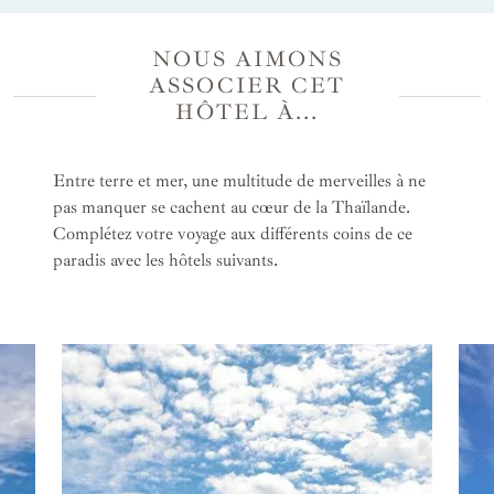
Les habitations de luxe nichées au
milieu de la
NOUS AIMONS
nature
rendront chaque moment romantique et
ASSOCIER CET
intimiste. Pour accroître l'expérience, profitez
HÔTEL À...
d'un moment de
relaxation privilégié
à deux au
Jara spa
.
Entre terre et mer, une multitude de merveilles à ne
pas manquer se cachent au cœur de la Thaïlande.
Complétez votre voyage aux différents coins de ce
paradis avec les hôtels suivants.