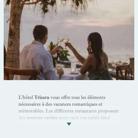
famille
.
L’hôtel
Trisara
vous offre tous les éléments
nécessaires à des vacances romantiques et
mémorables. Les différents restaurants proposent
des
recettes variées
pour ravir vos palais ainsi
qu'une
somptueuse
vue sur les réserves naturelles
de la mer d’Andaman inscrites au patrimoine
mondial de l’Unesco.