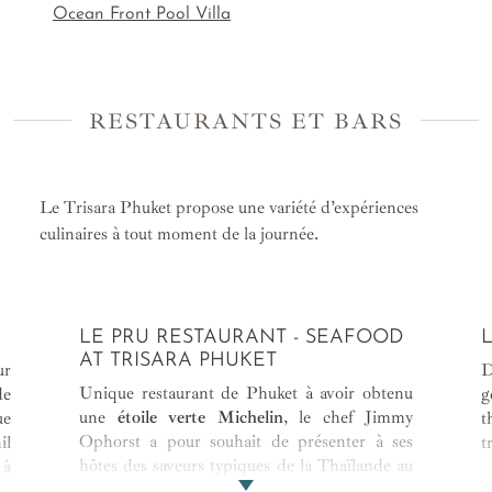
Ocean Front Pool Villa
RESTAURANTS ET BARS
Le Trisara Phuket propose une variété d’expériences
culinaires à tout moment de la journée.
LE PRU RESTAURANT - SEAFOOD
AT TRISARA PHUKET
ur
D
Unique restaurant de Phuket à avoir obtenu
de
g
une
étoile verte Michelin
, le chef Jimmy
ue
t
Ophorst a pour souhait de présenter à ses
il
t
hôtes des saveurs typiques de la Thaïlande au
 à
travers de produits locaux et d’ingrédients