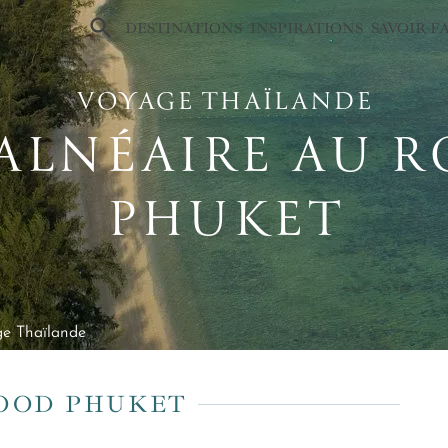
×
DESTINATIONS
INSPIRATIONS
SAVOIR-F
VOYAGE THAÏLANDE
BALNÉAIRE AU 
PHUKET
e Thaïlande
OOD PHUKET