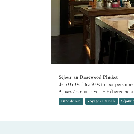
Séjour au Rosewood Phuket
de 3 050 € à 6 550 €
ttc par personne
9 jours / 6 nuits - Vols + Hébergement
Lune de miel
Voyage en famille
Séjour 