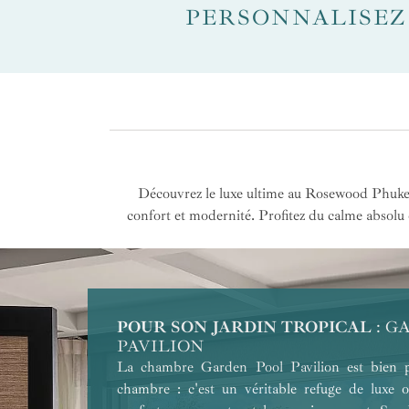
PERSONNALISEZ
Découvrez le luxe ultime au Rosewood Phuket,
confort et modernité. Profitez du calme absolu e
POUR SON JARDIN TROPICAL
POUR LES COUPLES
POUR LA VUE
POUR LES FAMILLES
NOTRE COUP DE COEUR
POUR UN VOYAGE DE NOCES
: G
PAVILION
La chambre Garden Pool Pavilion est bien p
chambre : c'est un véritable refuge de luxe o