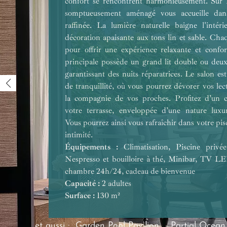
confort se rencontrent harmonieusement. Sur 
somptueusement aménagé vous accueille da
raffinée. La lumière naturelle baigne l'intér
décoration apaisante aux tons lin et sable. Cha
pour offrir une expérience relaxante et confo
principale possède un grand lit double ou deux
garantissant des nuits réparatrices. Le salon es
Équipements :
Équipements :
de tranquillité, où vous pourrez dévorer vos lec
Équipements :
Équipements :
la compagnie de vos proches. Profitez d’un ca
Équipements :
votre terrasse, enveloppée d’une nature luxur
Capacité :
Vous pourrez ainsi vous rafraîchir dans votre pis
Capacité :
Capacité :
Surface :
Capacité :
intimité.
Surface :
Surface :
Capacité :
Surface :
Équipements :
Surface :
Climatisation, Piscine privé
Nespresso et bouilloire à thé, Minibar, TV LE
chambre 24h/24, cadeau de bienvenue
Capacité :
2 adultes
Surface :
130 m²
et aussi :
Garden Pool Pavilion
-
Partial Ocean