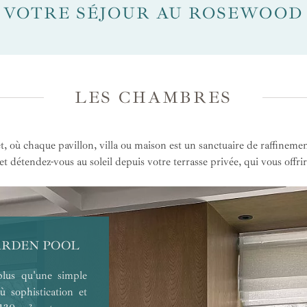
 VOTRE SÉJOUR AU ROSEWOOD
LES CHAMBRES
 où chaque pavillon, villa ou maison est un sanctuaire de raffineme
t détendez-vous au soleil depuis votre terrasse privée, qui vous offri
ARDEN POOL
lus qu'une simple
ù sophistication et