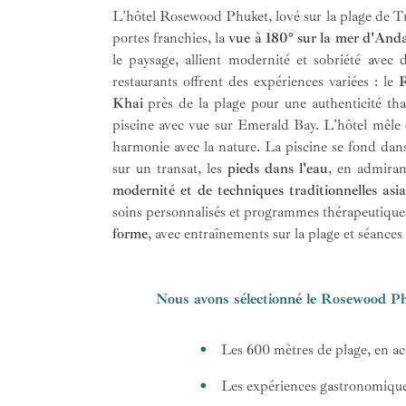
L'hôtel Rosewood Phuket, lové sur la plage de Tri
portes franchies, la
vue à 180° sur la mer d'An
le paysage, allient modernité et sobriété avec
restaurants offrent des expériences variées : le
Khai
près de la plage pour une authenticité thaï
piscine avec vue sur Emerald Bay. L'hôtel mêle
harmonie avec la nature. La piscine se fond dans 
sur un transat, les
pieds dans l'eau
, en admirant
modernité et de techniques traditionnelles asia
soins personnalisés et programmes thérapeutique
forme
, avec entraînements sur la plage et séance
Nous avons sélectionné le Rosewood Ph
Les 600 mètres de plage, en ac
Les expériences gastronomiqu