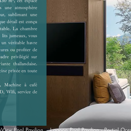
130 m², cet espace
ns une atmosphère
ieur, sublimant une
que détail est conçu
rtable. La chambre
 lits jumeaux, vous
t un véritable havre
tures ou profiter de
dre privilégié sur
iante thaïlandaise.
cine privée en toute
e, Machine à café
D, Wifi, service de
 View Pool Pavilion
-
Lagoon Pool Pavilion
-
Partial Oc