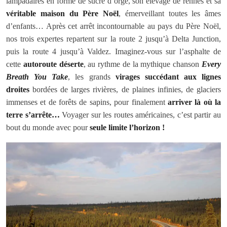
lampadaires en forme de sucre d’orge, son élevage de rennes et sa
véritable maison du Père Noël
, émerveillant toutes les âmes
d’enfants… Après cet arrêt incontournable au pays du Père Noël,
nos trois expertes repartent sur la route 2 jusqu’à Delta Junction,
puis la route 4 jusqu’à Valdez. Imaginez-vous sur l’asphalte de
cette
autoroute déserte
, au rythme de la mythique chanson
Every
Breath You Take
, les grands
virages succédant aux lignes
droites
bordées de larges rivières, de plaines infinies, de glaciers
immenses et de forêts de sapins, pour finalement
arriver là où la
terre s’arrête…
Voyager sur les routes américaines, c’est partir au
bout du monde avec pour
seule limite l’horizon !