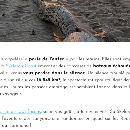
ois appelées «
porte de l’enfer
» par les marins. Elles sont em
 la
Skeleton Coast
émergent des carcasses de
bateaux échoué
ville, venus
vous perdre dans le silence
. Un silence troublé pa
r du soleil sur ces
16 845 km²
, le spectacle est époustouflant de
unes. Toutes les pensées ombrageuses semblent fondre dans la l
du voyageur.
isite de 1001 façons
, selon vos goûts, attentes, envies. Sa Skelet
 l’aventure des canyons, une randonnée en quad sur les Roar
et du Karimona !