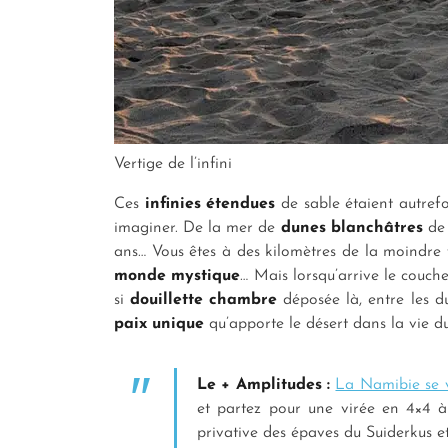
Vertige de l’infini
Ces
infinies étendues
de sable étaient autref
imaginer. De la mer de
dunes blanchâtres
de
ans… Vous êtes à des kilomètres de la moindre 
monde mystique
… Mais lorsqu’arrive le couche
si
douillette chambre
déposée là, entre les d
paix unique
qu’apporte le désert dans la vie 
Le + Amplitudes :
La Namibie se v
et partez pour une virée en 4×4 à
privative des épaves du Suiderkus 