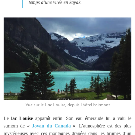
temps d’une virée en kayak.
Vue sur le Lac Louise, depuis l’hôtel Fairmont
Le
lac Louise
apparaît enfin. Son eau émeraude lui a valu le
surnom de
«
Joyau du Canada
»
. L’atmosphère est des plus
mystérieuses avec ces montagnes drapées dans les brumes d’un