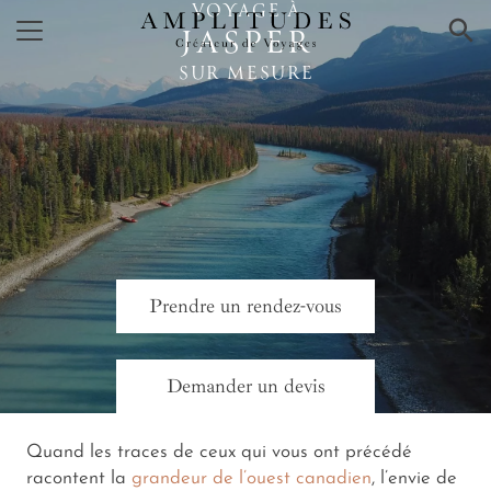
VOYAGE À
×
JASPER
SUR MESURE
Prendre un rendez-vous
Demander un devis
Quand les traces de ceux qui vous ont précédé
racontent la
grandeur de l’ouest canadien
, l’envie de