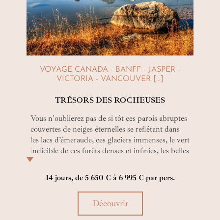
VOYAGE CANADA - BANFF - JASPER -
VICTORIA - VANCOUVER [...]
TRÉSORS DES ROCHEUSES
Vous n'oublierez pas de si tôt ces parois abruptes
couvertes de neiges éternelles se reflétant dans
les lacs d’émeraude, ces glaciers immenses, le vert
indicible de ces forêts denses et infinies, les belles
rencontres avec la faune et les habitants de ces
rudes terres. Un véritable hymne à une nature
14 jours, de 5 650 € à 6 995 € par pers.
grandiose et vierge qui devient rare !
Découvrir