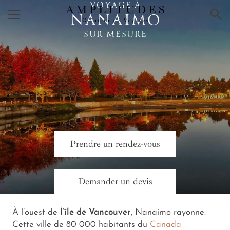
VOYAGE À
×
NANAIMO
SUR MESURE
Prendre un rendez-vous
Demander un devis
À l’ouest de
l’île de Vancouver
, Nanaimo rayonne.
Cette ville de 80 000 habitants du
Canada