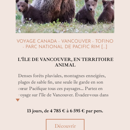
VOYAGE CANADA - VANCOUVER - TOFINO
- PARC NATIONAL DE PACIFIC RIM [...]
L'ÎLE DE VANCOUVER, EN TERRITOIRE
ANIMAL
Denses forêts pluviales, montagnes enneigées,
plages de sable fin, une seule île garde en son
cœur Pacifique tous ces paysages… Partez en
voyage sur l’île de Vancouver. Évadez-vous dans
ce road trip, des métropoles modernes au plus
coquet des villages de l’Ouest canadien.
13 jours, de 4 785 € à 6 595 € par pers.
Rencontrez de la plus petite des loutres à
l’immense baleine à bosse. Tout est là, la route est
Découvrir
là. Et vous ? Où êtes-vous ?