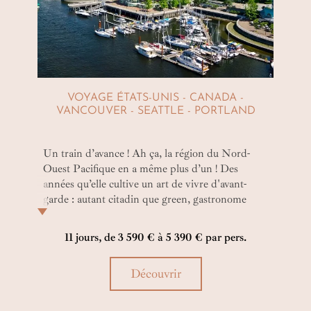
VOYAGE ÉTATS-UNIS - CANADA -
VANCOUVER - SEATTLE - PORTLAND
Un train d’avance ! Ah ça, la région du Nord-
Ouest Pacifique en a même plus d’un ! Des
années qu’elle cultive un art de vivre d'avant-
garde : autant citadin que green, gastronome
qu’healthy, bohème que rock. De Vancouver à
Portland via Seattle, embarquez sur les rails d’un
11 jours, de 3 590 € à 5 390 € par pers.
voyage Canada - USA décomplexé et alternatif.
Avec un train d’avance sur bien des globe-
Découvrir
trotteurs !