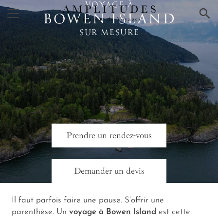
VOYAGE À
×
BOWEN ISLAND
SUR MESURE
Prendre un rendez-vous
Demander un devis
Il faut parfois faire une pause. S’offrir une
parenthèse. Un
voyage à Bowen Island
est cette