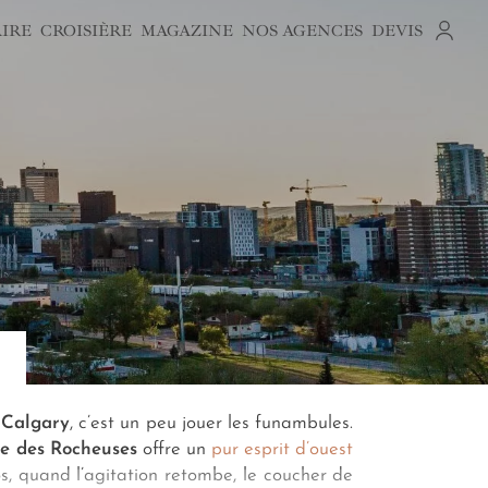
AIRE
CROISIÈRE
MAGAZINE
NOS AGENCES
DEVIS
 Calgary
, c’est un peu jouer les funambules.
ée des Rocheuses
offre un
pur esprit d’ouest
os, quand l’agitation retombe, le coucher de