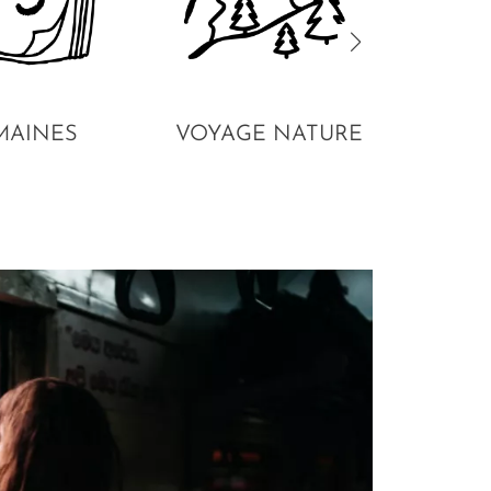
MAINES
VOYAGE NATURE
VO