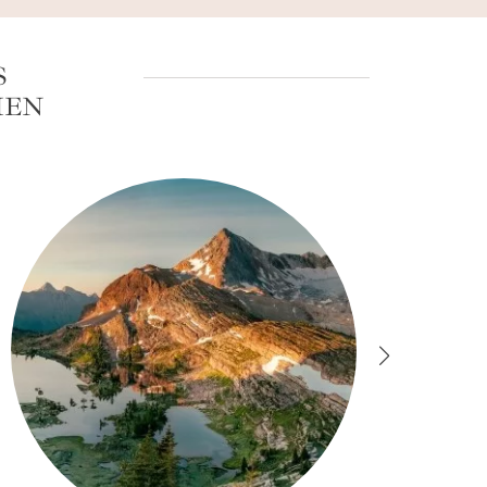
S
IEN