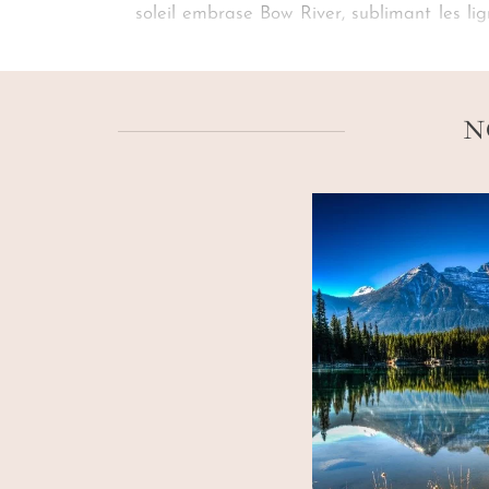
soleil embrase Bow River, sublimant les li
mesure
imaginé par les créateurs de notre 
succomber à son énergie contagieuse, à son 
N