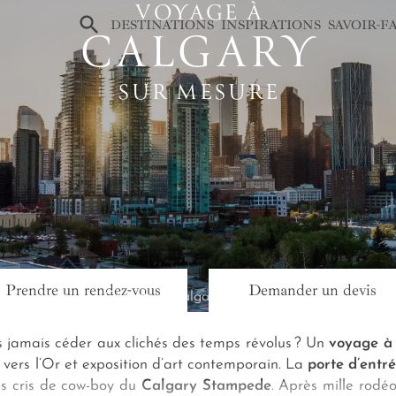
VOYAGE À
×
DESTINATIONS
INSPIRATIONS
SAVOIR-F
CALGARY
SUR MESURE
Prendre un rendez-vous
Demander un devis
ence de voyage Canada
Calgary
 jamais céder aux clichés des temps révolus ? Un
voyage à
 vers l’Or et exposition d’art contemporain. La
porte d’entr
es cris de cow-boy du
Calgary Stampede
. Après mille rodé