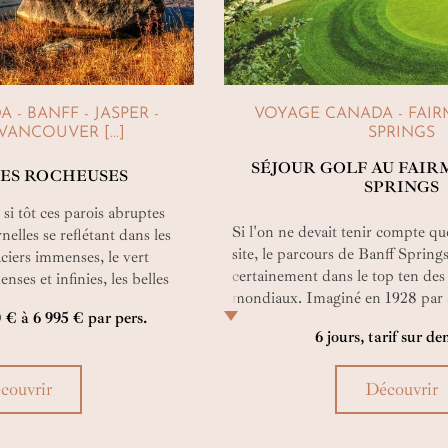
- BANFF - JASPER -
VOYAGE CANADA - FAI
VANCOUVER [...]
SPRINGS
SÉJOUR GOLF AU FAI
ES ROCHEUSES
SPRINGS
si tôt ces parois abruptes
Si l'on ne devait tenir compte qu
nelles se reflétant dans les
site, le parcours de Banff Spring
aciers immenses, le vert
certainement dans le top ten des
enses et infinies, les belles
mondiaux. Imaginé en 1928 par 
 et les habitants de ces
0 € à 6 995 € par pers.
Thompson, célèbre architecte de 
able hymne à une nature
6 jours, tarif sur 
canadien, le long de la sinueuse r
devient rare !
trous d'origine se sont enrichis 
pour devenir un parcours de ch
couvrir
Découvrir
qui inspirera aujourd'hui aussi bi
débutants que chevronnés.