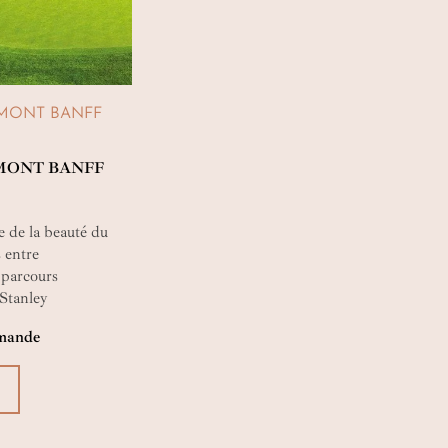
RMONT BANFF
RMONT BANFF
e de la beauté du
s entre
 parcours
Stanley
terrains de golf
demande
ivière Bow, les 18
en 1989 de 9 trous
ampionnat 27 trous
en les golfeurs