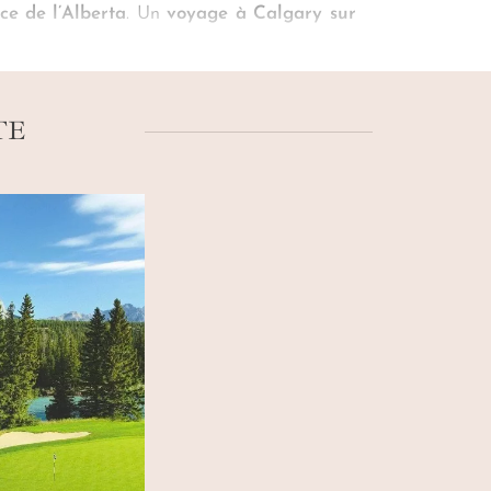
ce de l’Alberta
. Un
voyage à Calgary sur
es surprises de «
CowTown
». De vous faire
ur se nourrir que l’on visite Calgary.
TE