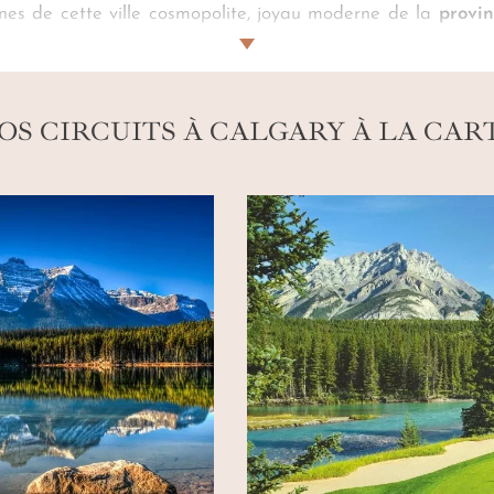
gnes de cette ville cosmopolite, joyau moderne de la
provin
agence, c’est l’art de tirer le fil entre vos attentes et l
effervescence culturelle. De musées en restaurants, c’est po
OS CIRCUITS À CALGARY À LA CAR